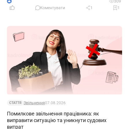
що очікує на компанії, які не встигнуть підтвердити
3
309
свій статус
Коментувати
1
1
Звільнення
07.08.2026
СТАТТЯ
Помилкове звільнення працівника: як
виправити ситуацію та уникнути судових
витрат