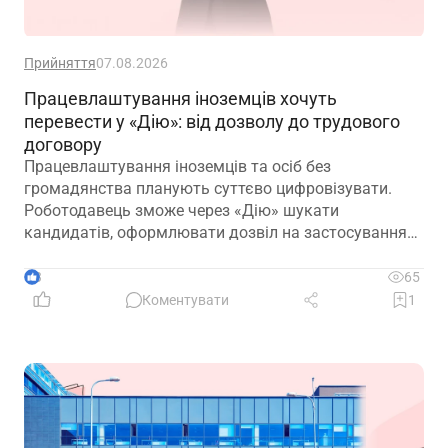
Прийняття
07.08.2026
Працевлаштування іноземців хочуть
перевести у «Дію»: від дозволу до трудового
договору
Працевлаштування іноземців та осіб без
громадянства планують суттєво цифровізувати.
Роботодавець зможе через «Дію» шукати
кандидатів, оформлювати дозвіл на застосування
праці, укладати трудовий договір та оформлювати
прийняття на роботу
3
65
Коментувати
1