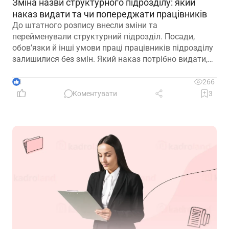
Зміна назви структурного підрозділу: який
наказ видати та чи попереджати працівників
До штатного розпису внесли зміни та
перейменували структурний підрозділ. Посади,
обов’язки й інші умови праці працівників підрозділу
залишилися без змін. Який наказ потрібно видати,
щоб працівники вважалися такими, що працюють у
підрозділі з новою назвою: про переведення чи
4
266
переміщення? Чи потрібно вносити записи до
Коментувати
3
трудових книжок? Якщо назву структурного
підрозділу зазначено в трудовій книжці, чи є її зміна
зміною істотних умов праці? Наприклад, працівник
був обліковцем тваринного комплексу, а після
перейменування працює у свинофермі.