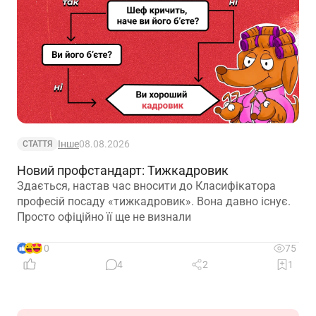
Інше
08.08.2026
СТАТТЯ
Новий профстандарт: Тижкадровик
Здається, настав час вносити до Класифікатора
професій посаду «тижкадровик». Вона давно існує.
Просто офіційно її ще не визнали
10
75
4
2
1