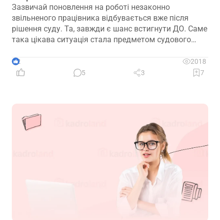
Зазвичай поновлення на роботі незаконно
звільненого працівника відбувається вже після
рішення суду. Та, завжди є шанс встигнути ДО. Саме
така цікава ситуація стала предметом судового
спору, коли роботодавець з власної ініціативи
скасував помилково виданий наказ про звільнення.
2
2018
Розберемо її докладно
5
3
7