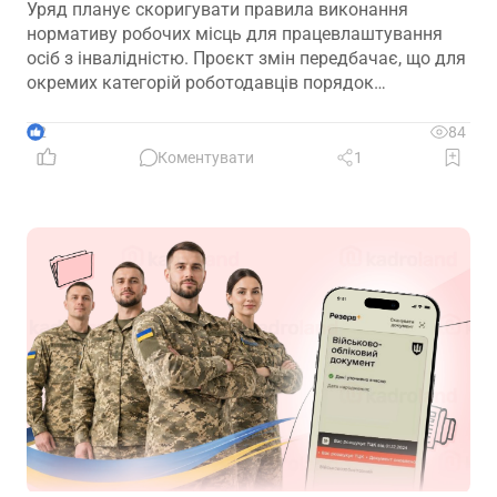
Уряд планує скоригувати правила виконання
нормативу робочих місць для працевлаштування
осіб з інвалідністю. Проєкт змін передбачає, що для
окремих категорій роботодавців порядок
розрахунку нормативу буде переглянуто, аби
врахувати специфіку їхньої діяльності та усунути
2
84
практичні труднощі із виконанням законодавчих
Коментувати
1
вимог