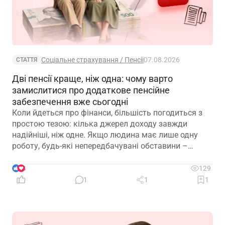
Соціальне страхування / Пенсії
07.08.2026
СТАТТЯ
Дві пенсії краще, ніж одна: чому варто
замислитися про додаткове пенсійне
забезпечення вже сьогодні
Коли йдеться про фінанси, більшість погодиться з
простою тезою: кілька джерел доходу завжди
надійніші, ніж одне. Якщо людина має лише одну
роботу, будь-які непередбачувані обставини –
звільнення, закриття підприємства чи криза в
окремій галузі – можуть миттєво позбавити її
4
129
доходу. Саме тому диверсифікація давно
1
1
1
вважається одним із головних принципів фінансової
безпеки. Проте цей самий принцип чомусь рідко
застосовують до пенсійного забезпечення