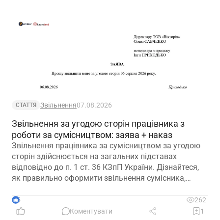
Звільнення
07.08.2026
СТАТТЯ
Звільнення за угодою сторін працівника з
роботи за сумісництвом: заява + наказ
Звільнення працівника за сумісництвом за угодою
сторін здійснюється на загальних підставах
відповідно до п. 1 ст. 36 КЗпП України. Дізнайтеся,
як правильно оформити звільнення сумісника,
визначити дату припинення трудового договору та
зафіксувати домовленість між працівником і
5
262
роботодавцем.
Коментувати
1