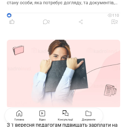
стану особи, яка потребує догляду, та документів,
передбачених законодавством
3
110
2
2
Освітяни
07.08.2026
Головна
Відео
Консультації
Документи
З 1 вересня педагогам підвищать зарплати на