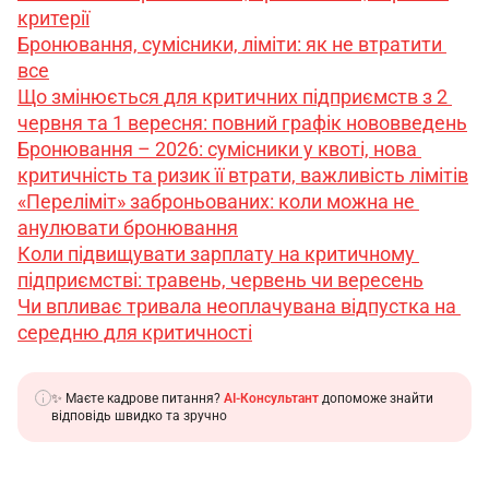
критерії
Бронювання, сумісники, ліміти: як не втратити 
все
Що змінюється для критичних підприємств з 2 
червня та 1 вересня: повний графік нововведень
Бронювання – 2026: сумісники у квоті, нова 
критичність та ризик її втрати, важливість лімітів
«Переліміт» заброньованих: коли можна не 
анулювати бронювання
Коли підвищувати зарплату на критичному 
підприємстві: травень, червень чи вересень
Чи впливає тривала неоплачувана відпустка на 
середню для критичності
✨ Маєте кадрове питання?
AI-Консультант
допоможе знайти
відповідь швидко та зручно