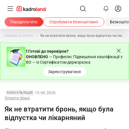
Передплатити
Спробувати безкоштовно
Безкоштов
Новини та статті
Як не втратити бронь, якщо була відпустка чи лікарняний
❗ Готові до перевірок?
ОНОВЛЕНО
— Професію: Підвищення кваліфікації з
ВО — із Сертифікатом держзразка
Зареєструватися
15.06.2026
КОНСУЛЬТАЦІЯ
Оплата праці
Як не втратити бронь, якщо була
відпустка чи лікарняний