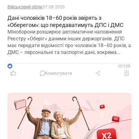
Військовий облік
07.08.2026
Дані чоловіків 18–60 років звірять з
«Оберегом»: що передаватимуть ДПС і ДМС
Міноборони розширює автоматичне наповнення
Реєстру «Оберіг» даними інших держорганів. ДПС
має передати відомості про чоловіків 18–60 років, а
ДМС – персональні та паспортні дані, зокрема
відцифрований образ обличчя
1
139
Коментувати