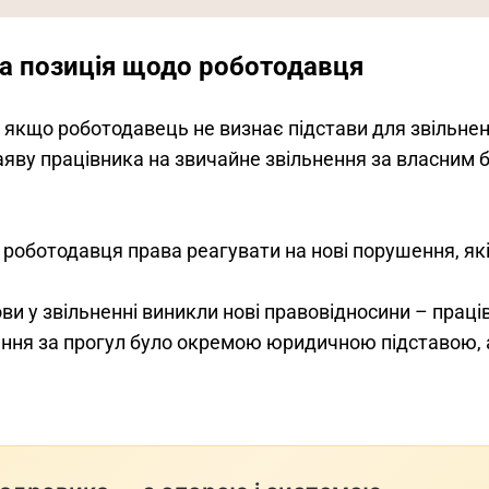
а позиція щодо роботодавця
 якщо роботодавець не визнає підстави для звільнен
аяву працівника на звичайне звільнення за власним 
 роботодавця права реагувати на нові порушення, які
мови у звільненні виникли нові правовідносини – прац
нення за прогул було окремою юридичною підставою, 