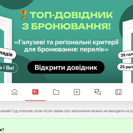
овний Суд пояснив, коли після заяви про звільнення можна не виходити на 
ок?