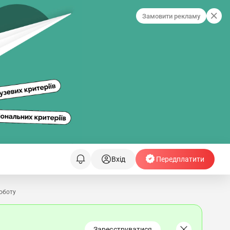
Замовити рекламу
Вхід
Передплатити
роботу
Зареєструватися