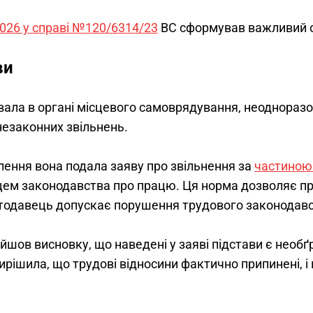
2026 у справі №120/6314/23
 ВС сформував важливий о
ви
ала в органі місцевого самоврядування, неодноразо
незаконних звільнень.
лення вона подала заяву про звільнення за 
частиною 
ем законодавства про працю. Ця норма дозволяє пра
отодавець допускає порушення трудового законодавс
шов висновку, що наведені у заяві підстави є необґр
ирішила, що трудові відносини фактично припинені, і