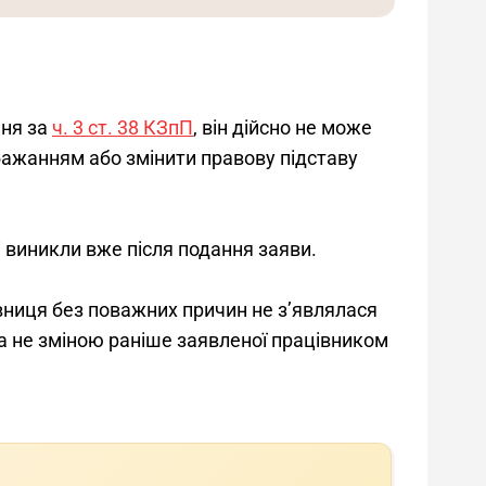
ня за 
ч. 3 ст. 38 КЗпП
, він дійсно не може 
бажанням або змінити правову підставу 
 виникли вже після подання заяви.
івниця без поважних причин не з’являлася 
а не зміною раніше заявленої працівником 