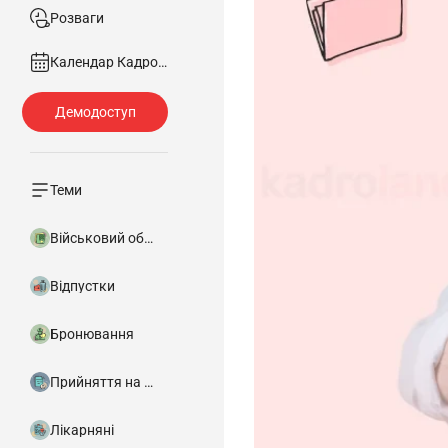
Розваги
Календар Кадровика
Теми
Військовий облік
Відпустки
Бронювання
Прийняття на роботу
Лікарняні