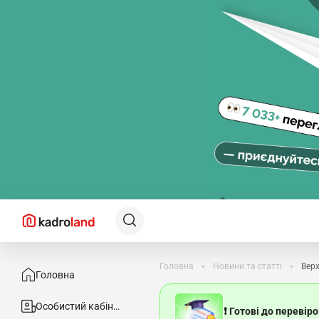
Головна
Новини та статті
Верх
Головна
Особистий кабінет
❗ Готові до перевір