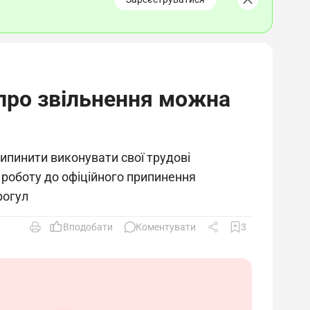
 про звільнення можна
ипинити виконувати свої трудові
а роботу до офіційного припинення
рогул
Вподобати
Коментувати
3