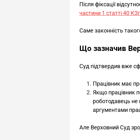
Після фіксації відсутно
частини 1 статті 40 КЗ
Саме законність таког
Що зазначив Ве
Суд підтвердив вже с
Працівник має пра
Якщо працівник 
роботодавець не 
аргументами прац
Але Верховний Суд зр