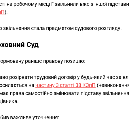
сті на робочому місці її звільнили вже з іншої підста
пП
).
о звільнення стала предметом судового розгляду.
рховний Суд
формовану раніше правову позицію:
во розірвати трудовий договір у будь-який час за вл
посилається на
частину 3 статті 38 КЗпП
(невиконання
має права самостійно змінювати підставу звільнення
івника.
обив важливе уточнення: