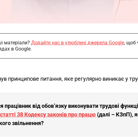
і матеріали?
Додайте нас в улюблені джерела Google
, щоб
ядах в Google.
ув принципове питання, яке регулярно виникає у тру
я працівник від обов’язку виконувати трудові функці
статті 38 Кодексу законів про працю
(далі – КЗпП), 
кого звільнення?