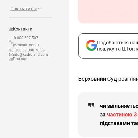
Показати ще
Контакти
0 800 607 507
Подобаються наш
(безкоштовно)
пошуку та ШІ-огл
+380 67 008 70 55
info@kadroland.com
Про нас
Верховний Суд розглян
чи звільняєтьс
за
частиною 3 
підставами та