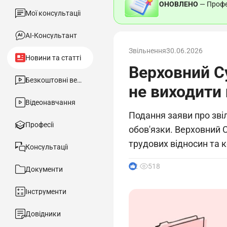
ОНОВЛЕНО
— Профес
Мої консультації
АІ-Консультант
Звільнення
30.06.2026
Новини та статті
Верховний С
Безкоштовні вебінари
не виходити 
Відеонавчання
Подання заяви про зві
Професії
обов'язки. Верховний С
трудових відносин та 
Консультації
2
518
Документи
Інструменти
Довідники