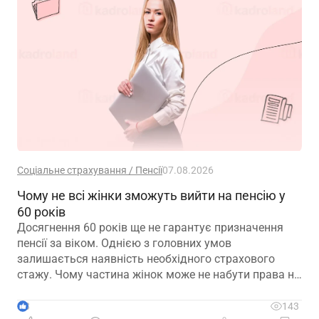
Соціальне страхування / Пенсії
07.08.2026
Чому не всі жінки зможуть вийти на пенсію у
60 років
Досягнення 60 років ще не гарантує призначення
пенсії за віком. Однією з головних умов
залишається наявність необхідного страхового
стажу. Чому частина жінок може не набути права на
пенсійні виплати та які варіанти передбачає
законодавство – розглянуто в матеріалі
3
143