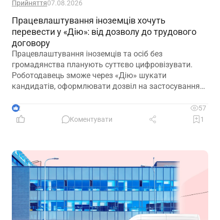
Прийняття
07.08.2026
Працевлаштування іноземців хочуть
перевести у «Дію»: від дозволу до трудового
договору
Працевлаштування іноземців та осіб без
громадянства планують суттєво цифровізувати.
Роботодавець зможе через «Дію» шукати
кандидатів, оформлювати дозвіл на застосування
праці, укладати трудовий договір та оформлювати
прийняття на роботу
2
57
Коментувати
1