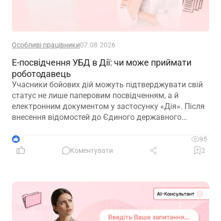
Особливі працівники
07.08.2026
Е-посвідчення УБД в Дії: чи може приймати
роботодавець
Учасники бойових дій можуть підтверджувати свій
статус не лише паперовим посвідченням, а й
електронним документом у застосунку «Дія». Після
внесення відомостей до Єдиного державного
реєстру ветеранів війни е-посвідчення дає змогу
користуватися пільгами, зокрема й реалізовувати
3
95
трудові гарантії, передбачені законодавством
Коментувати
2