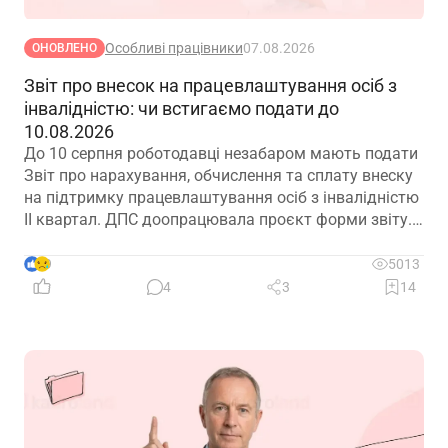
Особливі працівники
07.08.2026
ОНОВЛЕНО
Звіт про внесок на працевлаштування осіб з
інвалідністю: чи встигаємо подати до
10.08.2026
До 10 серпня роботодавці незабаром мають подати
Звіт про нарахування, обчислення та сплату внеску
на підтримку працевлаштування осіб з інвалідністю
ІІ квартал. ДПС доопрацювала проєкт форми звіту.
Але чи потрібно звітувати до 10.08.2026? Про це –
далі
9
5013
4
3
14