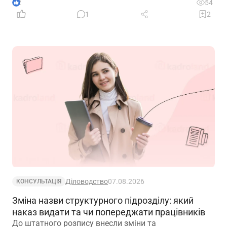
обставини – розповідаємо далі
2
54
1
2
Діловодство
07.08.2026
КОНСУЛЬТАЦІЯ
Зміна назви структурного підрозділу: який
наказ видати та чи попереджати працівників
До штатного розпису внесли зміни та