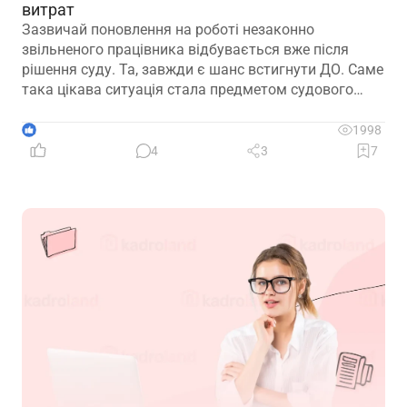
витрат
Зазвичай поновлення на роботі незаконно
звільненого працівника відбувається вже після
рішення суду. Та, завжди є шанс встигнути ДО. Саме
така цікава ситуація стала предметом судового
спору, коли роботодавець з власної ініціативи
скасував помилково виданий наказ про звільнення.
1
1998
Розберемо її докладно
4
3
7