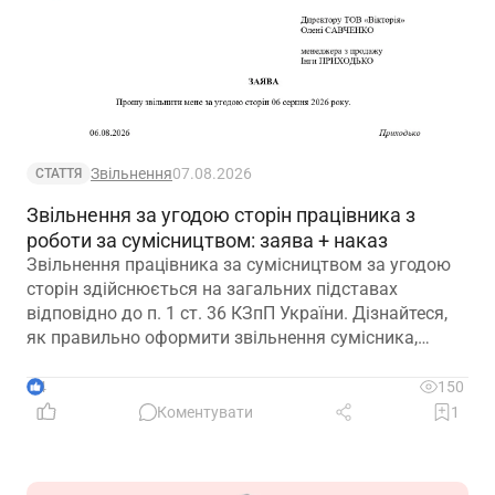
Звільнення
07.08.2026
СТАТТЯ
Звільнення за угодою сторін працівника з
роботи за сумісництвом: заява + наказ
Звільнення працівника за сумісництвом за угодою
сторін здійснюється на загальних підставах
відповідно до п. 1 ст. 36 КЗпП України. Дізнайтеся,
як правильно оформити звільнення сумісника,
визначити дату припинення трудового договору та
зафіксувати домовленість між працівником і
4
150
роботодавцем.
Коментувати
1