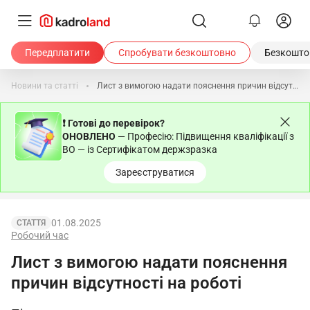
Передплатити
Спробувати безкоштовно
Безкоштов
Новини та статті
Лист з вимогою надати пояснення причин відсутності на роботі
❗ Готові до перевірок?
ОНОВЛЕНО
— Професію: Підвищення кваліфікації з
ВО — із Сертифікатом держзразка
Зареєструватися
01.08.2025
СТАТТЯ
Робочий час
Лист з вимогою надати пояснення
причин відсутності на роботі