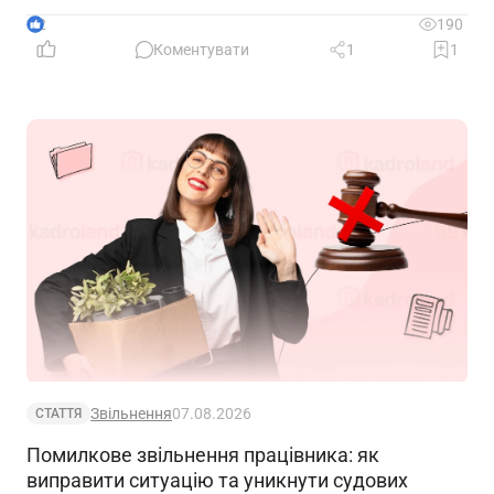
що очікує на компанії, які не встигнуть підтвердити
2
190
свій статус
Коментувати
1
1
Звільнення
07.08.2026
СТАТТЯ
Помилкове звільнення працівника: як
виправити ситуацію та уникнути судових