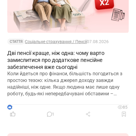
Соціальне страхування / Пенсії
07.08.2026
СТАТТЯ
Дві пенсії краще, ніж одна: чому варто
замислитися про додаткове пенсійне
забезпечення вже сьогодні
Коли йдеться про фінанси, більшість погодиться з
простою тезою: кілька джерел доходу завжди
надійніші, ніж одне. Якщо людина має лише одну
роботу, будь-які непередбачувані обставини –
звільнення, закриття підприємства чи криза в
окремій галузі – можуть миттєво позбавити її
2
85
доходу. Саме тому диверсифікація давно
1
вважається одним із головних принципів фінансової
безпеки. Проте цей самий принцип чомусь рідко
застосовують до пенсійного забезпечення