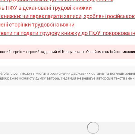
няв ПФУ відскановані трудові книжки
книжки: чи перекладати записи, зроблені російськ
ені сторінки трудової книжки
увати та подати трудову книжку до ПФУ: покрокова і
новий сервіс – перший кадровий АІ-Консультант. Ознайомтесь із його можл
adroland.com
можуть містити роз'яснення державних органів та погляди зовнішн
ідображає особисту думку автора. Редакція не редагує авторські тексти і не не