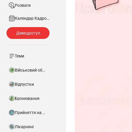
Розваги
Календар Кадровика
Теми
Військовий облік
Відпустки
Бронювання
Прийняття на роботу
Лікарняні