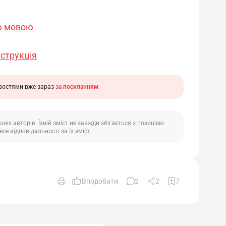
ою мовою
нструкція
ивостями вже зараз
за посиланням
іх авторів. Їхній зміст не завжди збігається з позицією
се відповідальності за їх зміст.
Вподобати
2
2
7