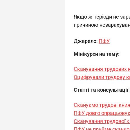
Якщо ж періоди не зар
причиною незарахуванн
Джерело: 
ПФУ
Мінікурси на тему:
Сканування трудових к
Оцифрували трудову кн
Статті та консультації
Скануємо трудові книж
ПФУ довго опрацьовує 
Сканування трудової к
ПФУ не прийме сканкоп