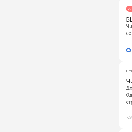
АІ
Ві
Чи
ба
2
Со
Чо
До
Од
ст
пе
ро