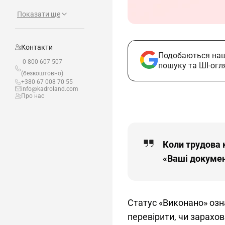
Показати ще
Контакти
Подобаються наш
0 800 607 507
пошуку та ШІ-огл
(безкоштовно)
+380 67 008 70 55
info@kadroland.com
Про нас
Коли трудова 
«Ваші докуме
Статус «Виконано» озн
перевірити, чи зарахов