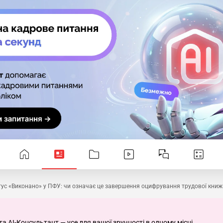
тус «Виконано» у ПФУ: чи означає це завершення оцифрування трудової книж
та AI-Консультант — усе для вашої зручності в одному місці