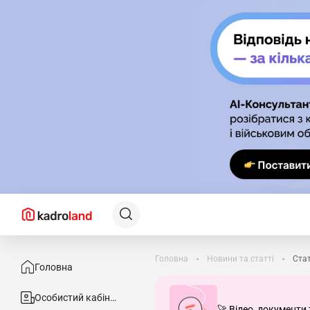
Головна
Новини та статті
Ста
Головна
Особистий кабінет
🚀 Відео, документи 