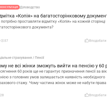
Діловодство
-КОНСУЛЬТАЦІЯ
дмітка «Копія» на багатосторінковому докумен
 потрібно проставляти відмітку «Копія» на кожній сторінці
гатосторінкового документа?
37
Вподобати
ціальне страхування / Пенсії
му не всі жінки зможуть вийти на пенсію у 60 
сягнення 60 років ще не гарантує призначення пенсії за ві
нією з головних умов залишається наявність необхідного
рахового стажу. Чому частина жінок може не набути права
нсійні виплати та які варіанти передбачає законодавство 
зглянуто в матеріалі
28
Вподобати