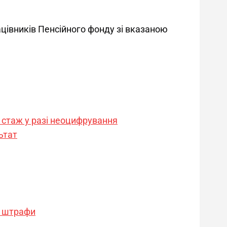
цівників Пенсійного фонду зі вказаною 
є стаж у разі неоцифрування
ьтат
а штрафи