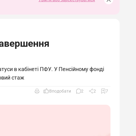
завершення
атуси в кабінеті ПФУ. У Пенсійному фонді
овий стаж
Вподобати
2
2
7