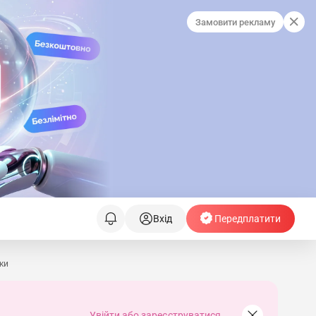
Замовити рекламу
Вхід
Передплатити
ки
Увійти або зареєструватися