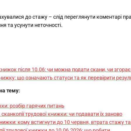
ахувалися до стажу – слід переглянути коментарі пра
я та усунути неточності.
нижок після 10.06: чи можна подати скани, чи згора
ижку: що означають статуси та як перевірити резул
 на тему:
ки: розбір гарячих питань
сканкопії трудової книжки: чи подавати їх заново
нижки: кому встигнути до 10 червня, втрата стажу т
ії трудової книжки до 10.06.2026: що робити