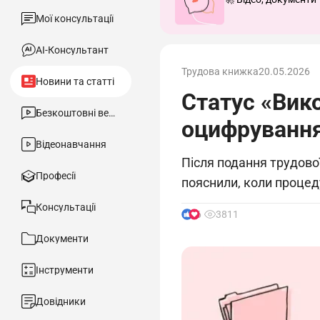
Мої консультації
АІ-Консультант
Трудова книжка
20.05.2026
Новини та статті
Статус «Вик
Безкоштовні вебінари
оцифрування
Відеонавчання
Після подання трудової
Професії
пояснили, коли проце
Консультації
6
3811
Документи
Інструменти
Довідники