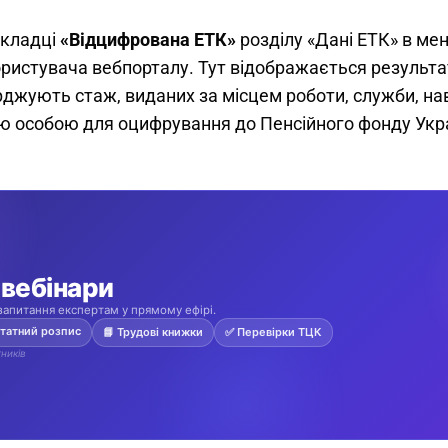
кладці 
«Відцифрована ЕТК»
 розділу «Дані ЕТК» в м
ористувача вебпорталу. Тут відображається результа
рджують стаж, виданих за місцем роботи, служби, нав
ю особою для оцифрування до Пенсійного фонду Укра