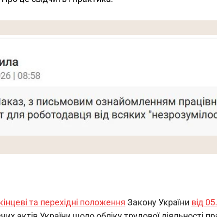
інцеві та перехідні положення
Закону України
від 05
их актів України щодо обліку трудової діяльності пр