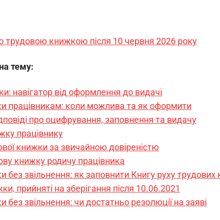
ю трудовою книжкою після 10 червня 2026 року
 на тему:
ки: навігатор від оформлення до видачі
ки працівникам: коли можлива та як оформити
ідповіді про оцифрування, заповнення та видачу
жку працівнику
ової книжки за звичайною довіреністю
ову книжку родичу працівника
и без звільнення: як заповнити Книгу руху трудових
ки, прийняті на зберігання після 10.06.2021
 без звільнення: чи достатньо резолюції на заяві