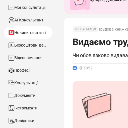
Мої консультації
АІ-Консультант
Трудова книжк
КОНСУЛЬТАЦІЯ
Новини та статті
Видаємо труд
Безкоштовні вебінари
Чи обов’язково видава
Відеонавчання
4
5052
Професії
Консультації
Документи
Інструменти
Довідники