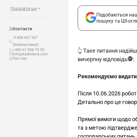
Показати ще
Подобаються наш
пошуку та ШІ-огл
Контакти
0 800 607 507
(безкоштовно)
👆 Таке питання надій
+380 67 008 70 55
info@kadroland.com
вичерпну відповідь🕵️:
Про нас
Рекомендуємо видати 
Після 10.06.2026 робо
Детально про це говор
Прямої вимоги щодо об
та з метою підтвердже
господарських питань. 