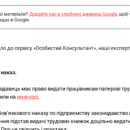
і матеріали?
Додайте нас в улюблені джерела Google
, щоб
ядах в Google.
шло до сервісу «Особистий Консультант», наші експе
наказ.
тодавець має право видати працівникам паперові труд
или на 
мінікурсі.
ов’язкового наказу по підприємству законодавство не
ння підстав видачі трудових книжок доцільно видати
Про це свідчить і практика: