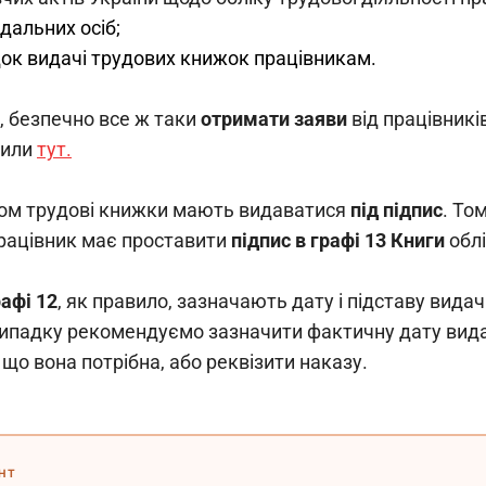
дальних осіб;
ок видачі трудових книжок працівникам.
, безпечно все ж таки 
отримати заяви
 від працівник
или 
тут.
ом трудові книжки мають видаватися 
під підпис
. То
 працівник має проставити 
підпис в графі 13 Книги
 обл
рафі 12
, як правило, зазначають дату і підставу вида
випадку рекомендуємо зазначити фактичну дату видачі
що вона потрібна, або реквізити наказу.