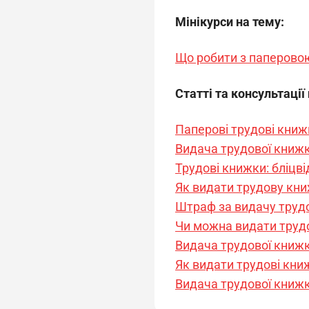
Мінікурси на тему:
Що робити з паперово
Статті та консультації
Паперові трудові книж
Видача трудової книж
Трудові книжки: бліцв
Як видати трудову кни
Штраф за видачу труд
Чи можна видати труд
Видача трудової книжк
Як видати трудові книж
Видача трудової книжки