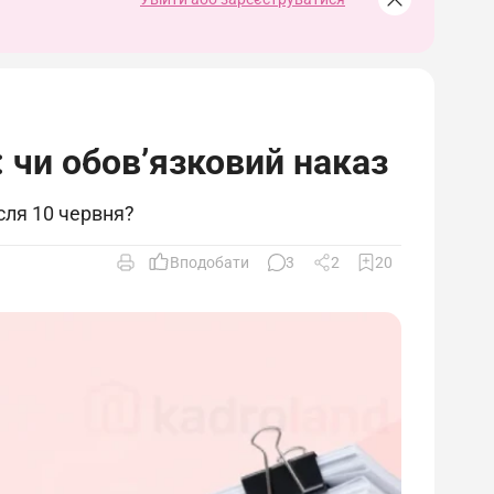
 чи обов’язковий наказ
сля 10 червня?
Вподобати
3
2
20