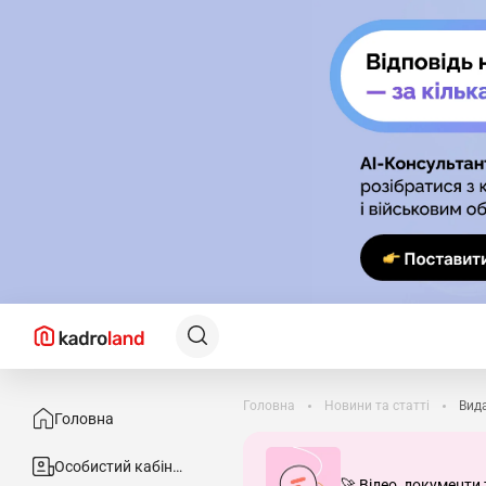
Головна
Новини та статті
Вида
Головна
Особистий кабінет
🚀 Відео, документи 