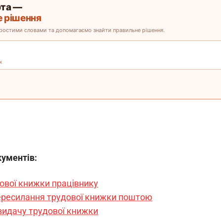
кументів:
ової книжки працівнику
пересилання трудової книжки поштою
видачу трудової книжки