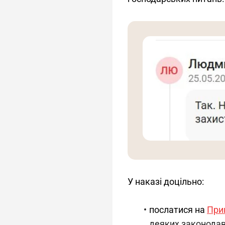
У наказі доцільно:
послатися на
Прик
деяких законодавч