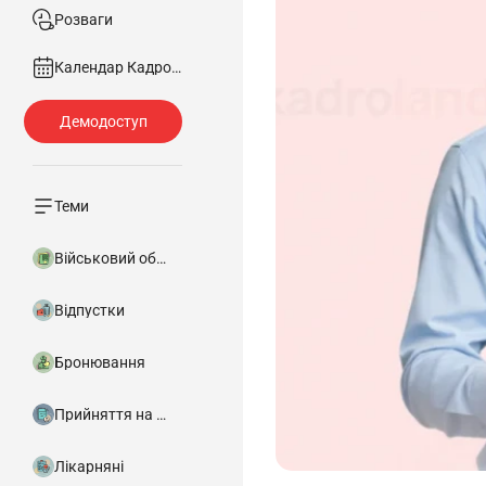
Розваги
Календар Кадровика
Теми
Військовий облік
Відпустки
Бронювання
Прийняття на роботу
Лікарняні