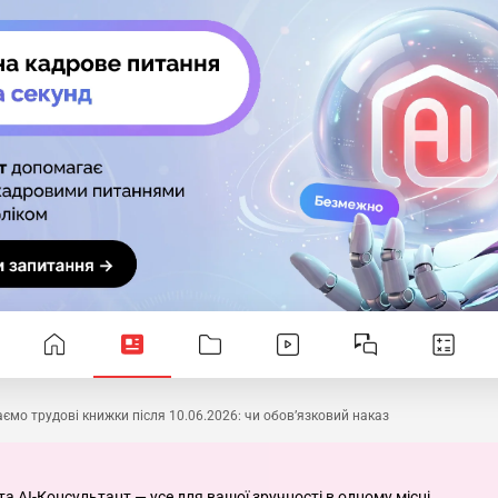
ємо трудові книжки після 10.06.2026: чи обов’язковий наказ
та AI-Консультант — усе для вашої зручності в одному місці