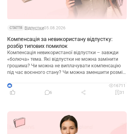
Відпустки
05.08.2026
СТАТТЯ
Компенсація за невикористану відпустку:
розбір типових помилок
Компенсація невикористаної відпустки – завжди
«болюча» тема. Які відпустки не можна замінити
грошима? Чи можна не виплачувати компенсацію
під час воєнного стану? Чи можна зменшити розмір
компенсації? Сьогодні пропонуємо розібрати типові
помилки
3
16711
6
31