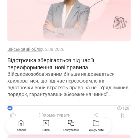
Військовий облік
05.08.2026
Відстрочка зберігається під час її
переоформлення: нові правила
Військовозобов'язаним більше не доведеться
хвилюватися, що під час переоформлення
відстрочки вони втратять право на неї. Уряд змінив
порядок, гарантувавши збереження чинної
відстрочки до ухвалення рішення за новою
підставою
3
128
Коментувати
1
Головна
Відео
Консультації
Документи