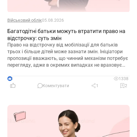
Військовий облік
05.08.2026
Багатодітні батьки можуть втратити право на
відстрочку: суть змін
Право на відстрочку від мобілізації для батьків
трьох і більше дітей може зазнати змін. Ініціатори
пропозиції вважають, що чинний механізм потребує
перегляду, адже в окремих випадках не враховує
фактичну участь батька в утриманні та вихованні
дітей
3
1338
Коментувати
1
2