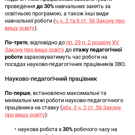
проведення 
до 30%
 навчальних занять за 
освітньою програмою, а також інші види 
навчальної роботи (
ч.ч. 2 та 6 ст. 56 Закону про 
вищу освіту
).
По-третє
, відповідно до 
пп. 29 п. 2 розділу XV 
Закону про вищу освіту
 до 
стажу педагогічної 
роботи
 зараховуватимуть час роботи на 
посадах науково-педагогічних працівників ЗВО.
Науково-педагогічний працівник
По-перше
, встановлено максимальні та 
мінімальні межі роботи науково-педагогічного 
працівника на ставку (
абз. 3 ч. 2 ст. 56 Закону 
про вищу освіту
):
наукова робота
≥ 30%
робочого часу на