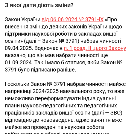
З якої дати діють зміни?
Закон України 
від 06.06.2024 № 3791-IX
 «Про 
внесення змін до деяких законів України щодо 
підтримки наукової роботи в закладах вищої 
освіти» (далі – Закон № 3791) набрав чинності 
09.04.2025. Водночас в 
п. 1 розд. ІІ цього Закону
вказано, що він мав набрати чинності ще 
01.09.2024. Так і мало б статися, якби Закон № 
3791 було підписано раніше.
І оскільки Закон № 3791 набрав чинності майже 
наприкінці 2024/2025 навчального року, то вже 
неможливо переформатувати індивідуальні 
плани науково-педагогічних та педагогічних 
працівників закладів вищої освіти (далі — ЗВО) 
відповідно до нововведень, адже заняття вже 
майже всі проведені та наукова робота 