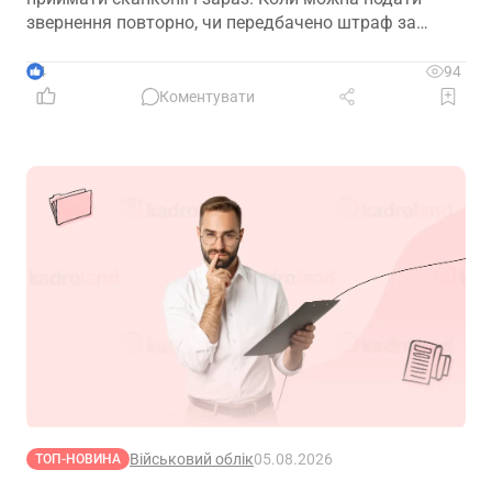
звернення повторно, чи передбачено штраф за
прострочку подання сканів? Актуальна інформація
– в роз’ясненні ПФУ
4
94
Коментувати
Військовий облік
05.08.2026
ТОП-НОВИНА