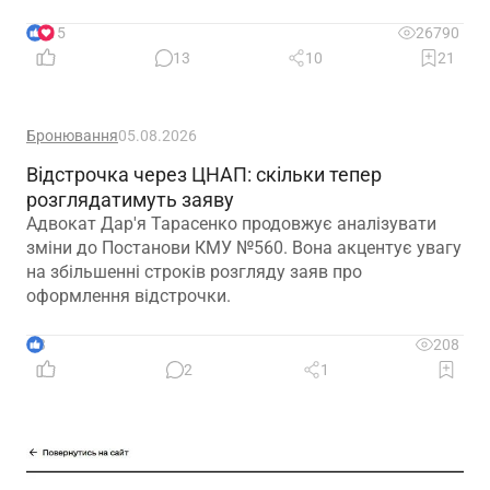
2026 року
15
26790
13
10
21
Бронювання
05.08.2026
Відстрочка через ЦНАП: скільки тепер
розглядатимуть заяву
Адвокат Дар'я Тарасенко продовжує аналізувати
зміни до Постанови КМУ №560. Вона акцентує увагу
на збільшенні строків розгляду заяв про
оформлення відстрочки.
3
208
2
1