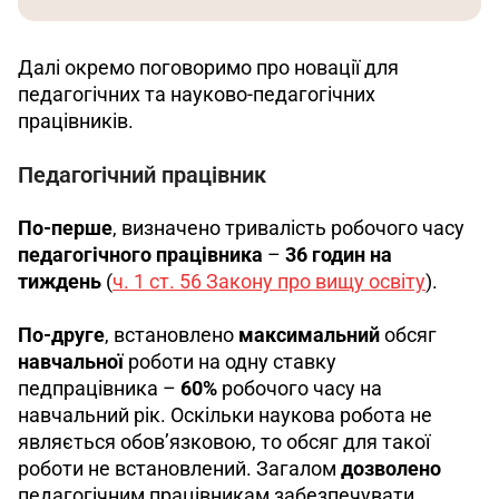
Далі окремо поговоримо про новації для 
педагогічних та науково-педагогічних 
працівників.
Педагогічний працівник
По-перше
, визначено тривалість робочого часу 
педагогічного працівника
 – 
36 годин на 
тиждень
 (
ч. 1 ст. 56 Закону про вищу освіту
).
По-друге
, встановлено 
максимальний
 обсяг 
навчальної
 роботи на одну ставку 
педпрацівника – 
60%
 робочого часу на 
навчальний рік. Оскільки наукова робота не 
являється обов’язковою, то обсяг для такої 
роботи не встановлений. Загалом 
дозволено
педагогічним працівникам забезпечувати 