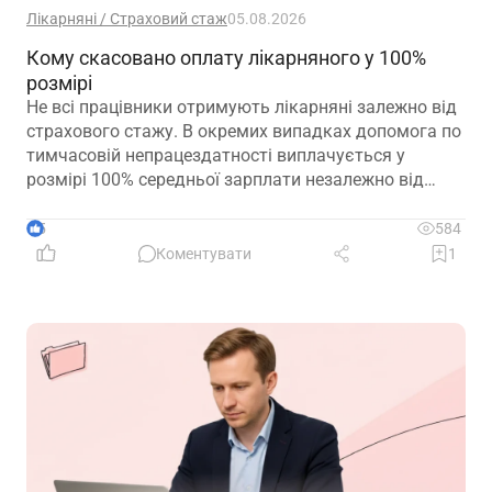
Лікарняні / Страховий стаж
05.08.2026
Кому скасовано оплату лікарняного у 100%
розмірі
Не всі працівники отримують лікарняні залежно від
страхового стажу. В окремих випадках допомога по
тимчасовій непрацездатності виплачується у
розмірі 100% середньої зарплати незалежно від
кількості відпрацьованих років. Зауважте, що деякі
працівники втратили право на 100% оплати
5
584
лікарняного у 2026 році. Деталі – у роз’ясненні ПФУ
Коментувати
1