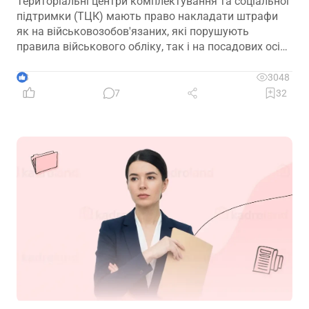
Територіальні центри комплектування та соціальної
підтримки (ТЦК) мають право накладати штрафи
як на військовозобов'язаних, які порушують
правила військового обліку, так і на посадових осіб,
винних у порушеннях законодавства про оборону,
мобілізаційну підготовку та мобілізацію. Часто
3
3048
йдеться про неналежне ведення військового обліку
7
32
на підприємствах. Сьогодні пропонуємо вам
розглянути практичну ситуацію, пов’язану з таким
штрафом, та дієвий алгоритм його оскарження