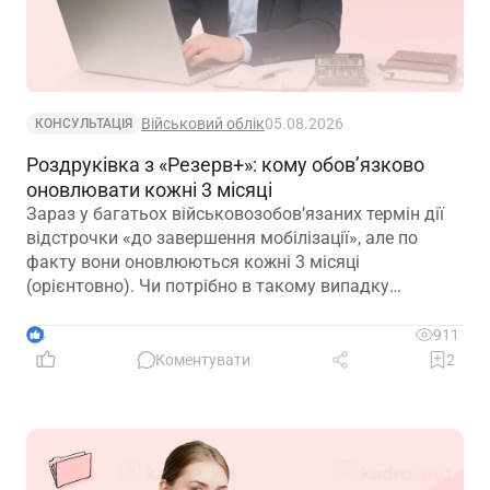
Військовий облік
05.08.2026
КОНСУЛЬТАЦІЯ
Роздруківка з «Резерв+»: кому обов’язково
оновлювати кожні 3 місяці
Зараз у багатьох військовозобов’язаних термін дії
відстрочки «до завершення мобілізації», але по
факту вони оновлюються кожні 3 місяці
(орієнтовно). Чи потрібно в такому випадку
роботодавцю оновлювати та просити у працівників
оновлені витяги кожні 3 місяці? Чи в такому
4
911
випадку, витяг дійсний 1 рік?
Коментувати
2