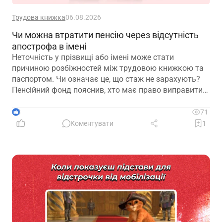
Трудова книжка
06.08.2026
Чи можна втратити пенсію через відсутність
апострофа в імені
Неточність у прізвищі або імені може стати
причиною розбіжностей між трудовою книжкою та
паспортом. Чи означає це, що стаж не зарахують?
Пенсійний фонд пояснив, хто має право виправити
помилку в титульному аркуші трудової книжки, на
підставі яких документів це робиться та чому не
3
71
варто відкладати внесення змін до моменту
Коментувати
1
оформлення пенсії