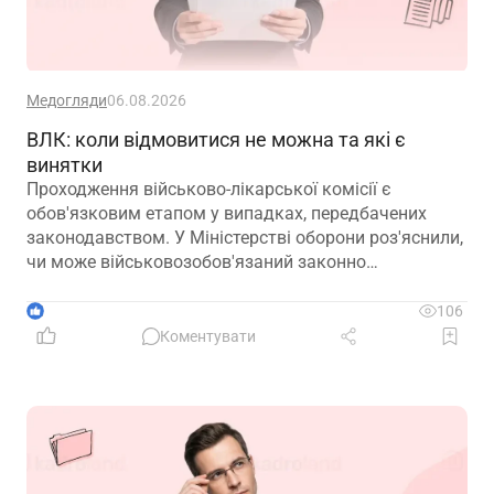
Медогляди
06.08.2026
ВЛК: коли відмовитися не можна та які є
винятки
Проходження військово-лікарської комісії є
обов'язковим етапом у випадках, передбачених
законодавством. У Міністерстві оборони роз'яснили,
чи може військовозобов'язаний законно
відмовитися від медичного огляду, які наслідки
матиме така відмова та що робити, якщо особа не
1
106
погоджується з направленням на ВЛК
Коментувати