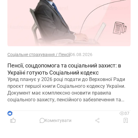
Соціальне страхування / Пенсії
06.08.2026
Пенсії, соцдопомога та соціальний захист: в
Україні готують Соціальний кодекс
Уряд планує у 2026 році подати до Верховної Ради
проєкт першої книги Соціального кодексу України.
Документ має комплексно оновити правила
соціального захисту, пенсійного забезпечення та
державної допомоги, а також гармонізувати
близько 100 законодавчих актів із правом ЄС
2
37
Коментувати