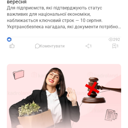
вересня
Для підприємств, які підтверджують статус
важливих для національної економіки,
наближається ключовий строк — 10 серпня.
Укртрансбезпека нагадала, які документи потрібно
подати, як розглядатимуть уже подані матеріали та
що очікує на компанії, які не встигнуть підтвердити
3
292
свій статус
Коментувати
1
1