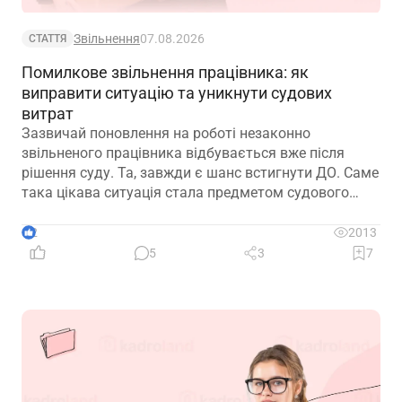
Звільнення
07.08.2026
СТАТТЯ
Помилкове звільнення працівника: як
виправити ситуацію та уникнути судових
витрат
Зазвичай поновлення на роботі незаконно
звільненого працівника відбувається вже після
рішення суду. Та, завжди є шанс встигнути ДО. Саме
така цікава ситуація стала предметом судового
спору, коли роботодавець з власної ініціативи
скасував помилково виданий наказ про звільнення.
2
2013
Розберемо її докладно
5
3
7