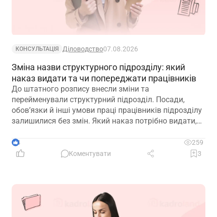
Діловодство
07.08.2026
КОНСУЛЬТАЦІЯ
Зміна назви структурного підрозділу: який
наказ видати та чи попереджати працівників
До штатного розпису внесли зміни та
перейменували структурний підрозділ. Посади,
обов’язки й інші умови праці працівників підрозділу
залишилися без змін. Який наказ потрібно видати,
щоб працівники вважалися такими, що працюють у
підрозділі з новою назвою: про переведення чи
4
259
переміщення? Чи потрібно вносити записи до
Коментувати
3
трудових книжок? Якщо назву структурного
підрозділу зазначено в трудовій книжці, чи є її зміна
зміною істотних умов праці? Наприклад, працівник
був обліковцем тваринного комплексу, а після
перейменування працює у свинофермі.