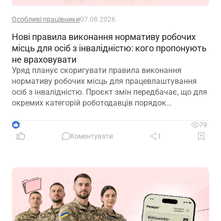
Особливі працівники
07.08.2026
Нові правила виконання нормативу робочих
місць для осіб з інвалідністю: кого пропонують
не враховувати
Уряд планує скоригувати правила виконання
нормативу робочих місць для працевлаштування
осіб з інвалідністю. Проєкт змін передбачає, що для
окремих категорій роботодавців порядок
розрахунку нормативу буде переглянуто, аби
врахувати специфіку їхньої діяльності та усунути
2
79
практичні труднощі із виконанням законодавчих
Коментувати
1
вимог