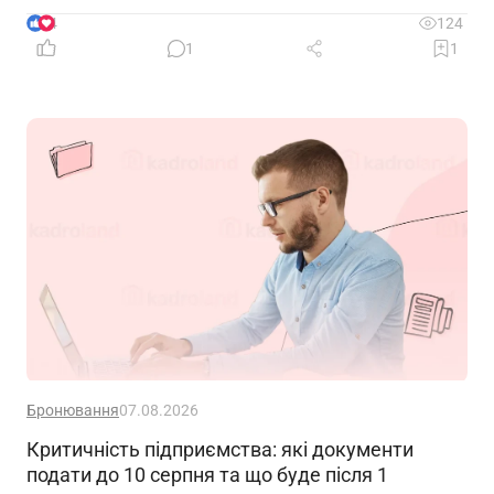
окремій галузі – можуть миттєво позбавити її
4
124
доходу. Саме тому диверсифікація давно
1
1
вважається одним із головних принципів фінансової
безпеки. Проте цей самий принцип чомусь рідко
застосовують до пенсійного забезпечення
Бронювання
07.08.2026
Критичність підприємства: які документи
подати до 10 серпня та що буде після 1