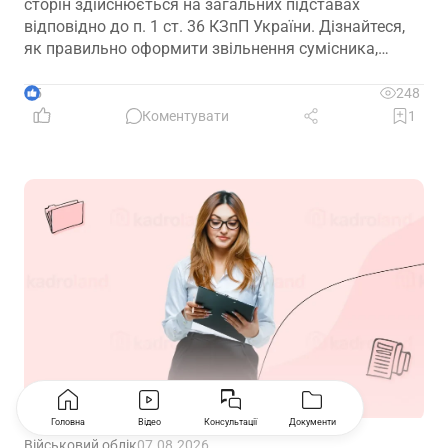
сторін здійснюється на загальних підставах
відповідно до п. 1 ст. 36 КЗпП України. Дізнайтеся,
як правильно оформити звільнення сумісника,
визначити дату припинення трудового договору та
зафіксувати домовленість між працівником і
5
248
роботодавцем.
Коментувати
1
Головна
Відео
Консультації
Документи
Військовий облік
07.08.2026