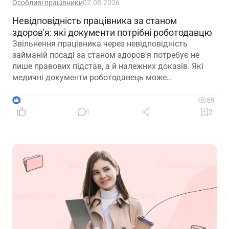
Особливі працівники
07.08.2026
Невідповідність працівника за станом
здоров'я: які документи потрібні роботодавцю
Звільнення працівника через невідповідність
займаній посаді за станом здоров'я потребує не
лише правових підстав, а й належних доказів. Які
медичні документи роботодавець може
використовувати для підтвердження такої
обставини – розповідаємо далі
3
59
1
2