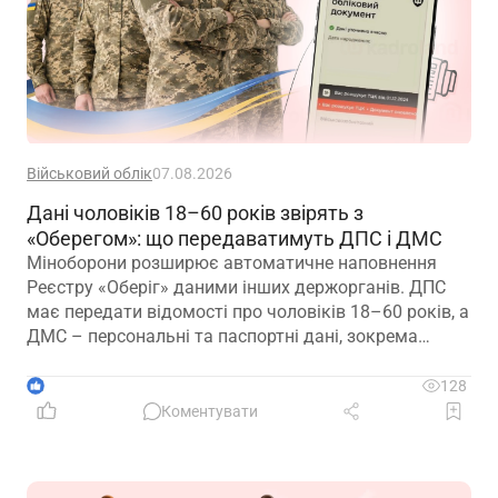
Військовий облік
07.08.2026
Дані чоловіків 18–60 років звірять з
«Оберегом»: що передаватимуть ДПС і ДМС
Міноборони розширює автоматичне наповнення
Реєстру «Оберіг» даними інших держорганів. ДПС
має передати відомості про чоловіків 18–60 років, а
ДМС – персональні та паспортні дані, зокрема
відцифрований образ обличчя
1
128
Коментувати