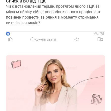
Списків ВО від ТЦК
Чи є встановлений термін, протягом якого ТЦК за
місцем обліку військовозобов’язаного працівника
повинен провести звіряння з моменту отримання
витягів із списків?
3
175
Коментувати
1
2