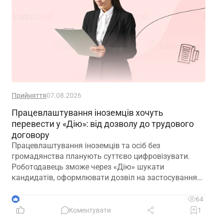
Прийняття
07.08.2026
Працевлаштування іноземців хочуть
перевести у «Дію»: від дозволу до трудового
договору
Працевлаштування іноземців та осіб без
громадянства планують суттєво цифровізувати.
Роботодавець зможе через «Дію» шукати
кандидатів, оформлювати дозвіл на застосування
праці, укладати трудовий договір та оформлювати
прийняття на роботу
3
64
Коментувати
1