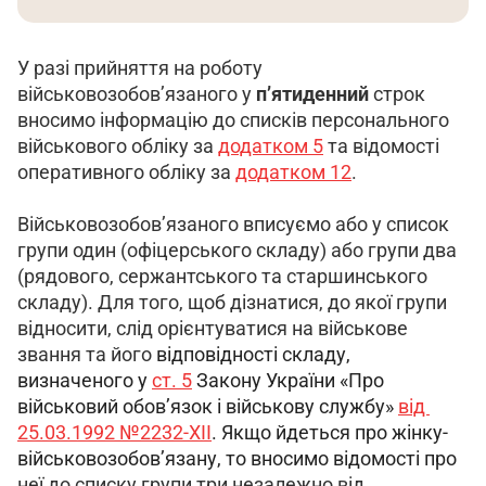
У разі прийняття на роботу 
військовозобов’язаного у 
п’ятиденний
 строк 
вносимо інформацію до списків персонального 
військового обліку за 
додатком 5
 та відомості 
оперативного обліку за 
додатком 12
.
Військовозобов’язаного вписуємо або у список 
групи один (офіцерського складу) або групи два 
(
рядового, сержантського та старшинського 
складу
). Для того, щоб дізнатися, до якої групи 
відносити, слід орієнтуватися на військове 
звання та його 
відповідності складу, 
визначеного у 
ст. 5
 Закону України «Про 
військовий обов’язок і військову службу» 
від 
25.03.1992 №2232-XII
. Якщо йдеться про жінку-
військовозобов’язану, то вносимо відомості про
неї до списку групи три незалежно від 