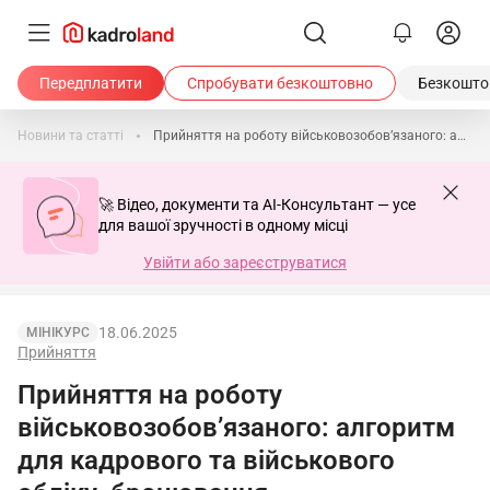
Передплатити
Спробувати безкоштовно
Безкоштов
Новини та статті
Прийняття на роботу військовозобов’язаного: алгоритм для кадрового та військового обліку, бронювання
🚀 Відео, документи та AI-Консультант — усе
для вашої зручності в одному місці
Увійти або зареєструватися
18.06.2025
МІНІКУРС
Прийняття
Прийняття на роботу
військовозобов’язаного: алгоритм
для кадрового та військового