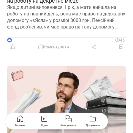
на роботу на декретне місце
Якщо дитині виповнився 1 рік, а мати вийшла на
роботу на повний день, вона має право на державну
допомогу «єЯсла» у розмірі 8000 грн. Пенсійний
фонд роз'яснив, чи має право на таку допомогу
мати, яка вийшла на роботу на декретне місце
3
45
Коментувати
Головна
Відео
Консультації
Документи