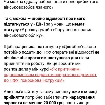
Чи можна одразу забронювати новоприйнятого 
військовозобов’язаного?
Так, можна — щойно відомості про нього 
підтягнуться у «Дії» 
і за умови, що
 немає 
статусу 
«У розшуку» або «Порушення правил 
військового обліку».
Щоб працівника підтягнуло у «Дії» обов’язково 
потрібно подати до ПФУ оперативні відомості 
не 
пізніше ніж протягом наступного дня
 після 
прийняття на роботу. 
Як це зробити ми 
розповідали у мінікурсі 
«Як критичним 
підприємствам подавати оперативні відомості 
до ПФУ: покрокова інструкція»
.
Але пам’ятайте: у такому випадку 
вже в місяці 
прийняття 
потрібно забезпечити 
нарахування 
зарплати не менше 20 000 грн
, навіть якщо 