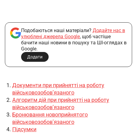
Подобаються наші матеріали?
Додайте нас в
улюблені джерела Google
, щоб частіше
бачити наші новини в пошуку та ШІ-оглядах в
Google.
Додати
Документи при прийнятті на роботу
військовозобов’язаного
Алгоритм дій при прийнятті на роботу
військовозобов’язаного
Бронювання новоприйнятого
військовозобов’язаного
Підсумки