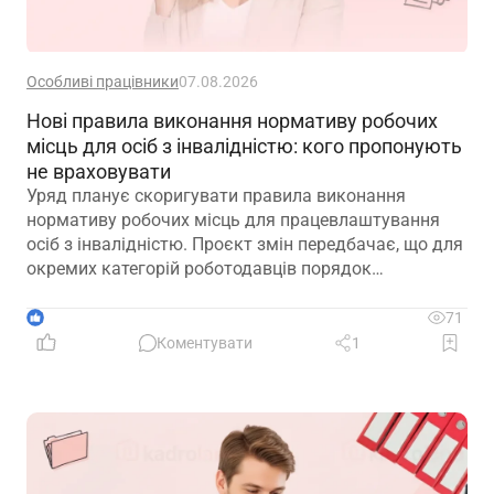
Особливі працівники
07.08.2026
Нові правила виконання нормативу робочих
місць для осіб з інвалідністю: кого пропонують
не враховувати
Уряд планує скоригувати правила виконання
нормативу робочих місць для працевлаштування
осіб з інвалідністю. Проєкт змін передбачає, що для
окремих категорій роботодавців порядок
розрахунку нормативу буде переглянуто, аби
врахувати специфіку їхньої діяльності та усунути
1
71
практичні труднощі із виконанням законодавчих
Коментувати
1
вимог