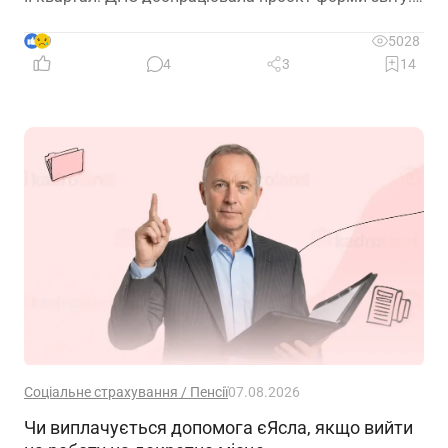
Але чи потрібно звітувати до 10.08.2026? Про це –
далі
9
5028
4
3
14
Соціальне страхування / Пенсії
07.08.2026
Чи виплачується допомога єЯсла, якщо вийти