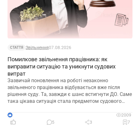
Звільнення
07.08.2026
СТАТТЯ
Помилкове звільнення працівника: як
виправити ситуацію та уникнути судових
витрат
Зазвичай поновлення на роботі незаконно
звільненого працівника відбувається вже після
рішення суду. Та, завжди є шанс встигнути ДО. Саме
така цікава ситуація стала предметом судового
спору, коли роботодавець з власної ініціативи
скасував помилково виданий наказ про звільнення.
1
2009
Розберемо її докладно
5
3
7