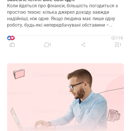
Коли йдеться про фінанси, більшість погодиться з
простою тезою: кілька джерел доходу завжди
надійніші, ніж одне. Якщо людина має лише одну
роботу, будь-які непередбачувані обставини –
звільнення, закриття підприємства чи криза в
окремій галузі – можуть миттєво позбавити її
3
119
доходу. Саме тому диверсифікація давно
1
1
вважається одним із головних принципів фінансової
безпеки. Проте цей самий принцип чомусь рідко
застосовують до пенсійного забезпечення