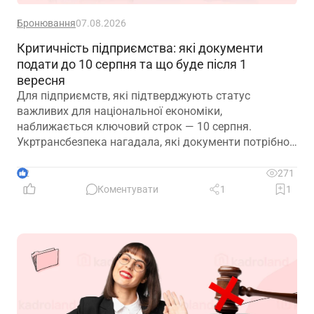
Бронювання
07.08.2026
Критичність підприємства: які документи
подати до 10 серпня та що буде після 1
вересня
Для підприємств, які підтверджують статус
важливих для національної економіки,
наближається ключовий строк — 10 серпня.
Укртрансбезпека нагадала, які документи потрібно
подати, як розглядатимуть уже подані матеріали та
що очікує на компанії, які не встигнуть підтвердити
2
271
свій статус
Коментувати
1
1