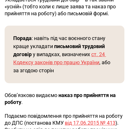
«усній» (тобто коли є лише заява та наказ про 
прийняття на роботу) або письмовій формі. 
Порада
: навіть під час воєнного стану 
краще укладати 
письмовий трудовий 
договір 
у випадках, визначених 
ст. 24 
Кодексу законів про працю України
, або 
за згодою сторін
Обов’язково видаємо 
наказ про прийняття на 
роботу
.
Подаємо повідомлення про прийняття на роботу 
до ДПС (постанова КМУ 
від 17.06.2015 № 413
). 