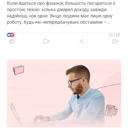
Коли йдеться про фінанси, більшість погодиться з
простою тезою: кілька джерел доходу завжди
надійніші, ніж одне. Якщо людина має лише одну
роботу, будь-які непередбачувані обставини –
звільнення, закриття підприємства чи криза в
окремій галузі – можуть миттєво позбавити її
3
120
доходу. Саме тому диверсифікація давно
1
1
вважається одним із головних принципів фінансової
безпеки. Проте цей самий принцип чомусь рідко
застосовують до пенсійного забезпечення