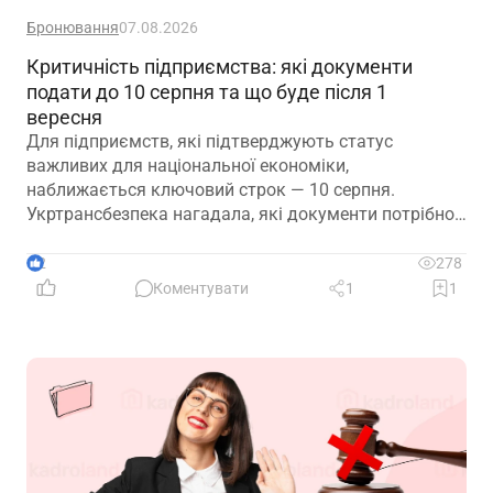
Бронювання
07.08.2026
Критичність підприємства: які документи
подати до 10 серпня та що буде після 1
вересня
Для підприємств, які підтверджують статус
важливих для національної економіки,
наближається ключовий строк — 10 серпня.
Укртрансбезпека нагадала, які документи потрібно
подати, як розглядатимуть уже подані матеріали та
що очікує на компанії, які не встигнуть підтвердити
2
278
свій статус
Коментувати
1
1