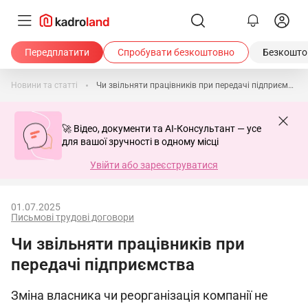
Передплатити
Спробувати безкоштовно
Безкоштов
Новини та статті
Чи звільняти працівників при передачі підприємства
🚀 Відео, документи та AI-Консультант — усе
для вашої зручності в одному місці
Увійти або зареєструватися
01.07.2025
Письмові трудові договори
Чи звільняти працівників при
передачі підприємства
Зміна власника чи реорганізація компанії не