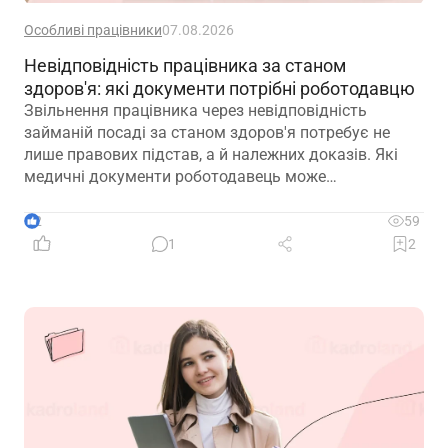
Особливі працівники
07.08.2026
Невідповідність працівника за станом
здоров'я: які документи потрібні роботодавцю
Звільнення працівника через невідповідність
займаній посаді за станом здоров'я потребує не
лише правових підстав, а й належних доказів. Які
медичні документи роботодавець може
використовувати для підтвердження такої
обставини – розповідаємо далі
2
59
1
2