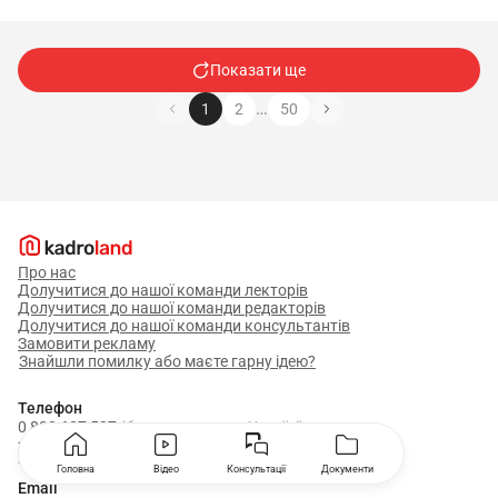
Показати ще
…
1
2
50
Про нас
Долучитися до нашої команди лекторів
Долучитися до нашої команди редакторів
Долучитися до нашої команди консультантів
Замовити рекламу
Знайшли помилку або маєте гарну ідею?
Телефон
0 800 607 507
(безкоштовно по Україні)
+380 67 008 70 55
Адреса: 04112 м. Київ, вул. Олени Теліги, 4
Головна
Відео
Консультації
Документи
Email