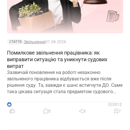
Звільнення
07.08.2026
СТАТТЯ
Помилкове звільнення працівника: як
виправити ситуацію та уникнути судових
витрат
Зазвичай поновлення на роботі незаконно
звільненого працівника відбувається вже після
рішення суду. Та, завжди є шанс встигнути ДО. Саме
така цікава ситуація стала предметом судового
спору, коли роботодавець з власної ініціативи
скасував помилково виданий наказ про звільнення.
1
2012
Розберемо її докладно
5
3
7