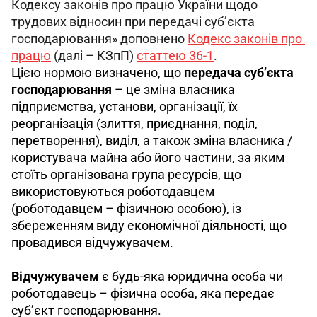
Кодексу законів про працю України щодо 
трудових відносин при передачі суб’єкта 
господарювання» доповнено 
Кодекс законів про 
працю
 (далі – КЗпП) 
статтею 36-1
.
Цією нормою визначено, що 
передача суб’єкта 
господарювання
 – це зміна власника 
підприємства, установи, організації, їх 
реорганізація (злиття, приєднання, поділ, 
перетворення), виділ, а також зміна власника / 
користувача майна або його частини, за яким 
стоїть організована група ресурсів, що 
використовуються роботодавцем 
(роботодавцем – фізичною особою), із 
збереженням виду економічної діяльності, що 
провадився відчужувачем.
Відчужувачем
 є будь-яка юридична особа чи 
роботодавець – фізична особа, яка передає 
суб’єкт господарювання.