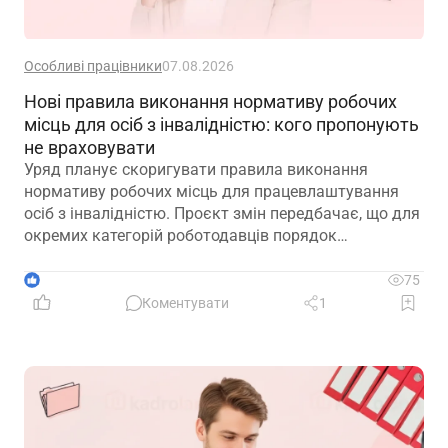
Особливі працівники
07.08.2026
Нові правила виконання нормативу робочих
місць для осіб з інвалідністю: кого пропонують
не враховувати
Уряд планує скоригувати правила виконання
нормативу робочих місць для працевлаштування
осіб з інвалідністю. Проєкт змін передбачає, що для
окремих категорій роботодавців порядок
розрахунку нормативу буде переглянуто, аби
врахувати специфіку їхньої діяльності та усунути
1
75
практичні труднощі із виконанням законодавчих
Коментувати
1
вимог