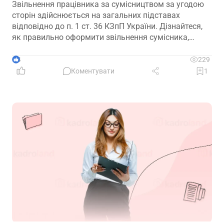
Звільнення працівника за сумісництвом за угодою
сторін здійснюється на загальних підставах
відповідно до п. 1 ст. 36 КЗпП України. Дізнайтеся,
як правильно оформити звільнення сумісника,
визначити дату припинення трудового договору та
зафіксувати домовленість між працівником і
4
229
роботодавцем.
Коментувати
1