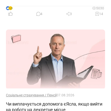
Але чи потрібно звітувати до 10.08.2026? Про це –
далі
9
5030
4
3
14
Соціальне страхування / Пенсії
07.08.2026
Чи виплачується допомога єЯсла, якщо вийти
на роботу на декретне місце