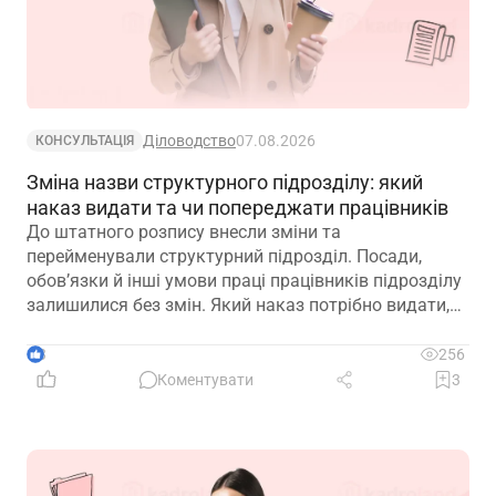
Діловодство
07.08.2026
КОНСУЛЬТАЦІЯ
Зміна назви структурного підрозділу: який
наказ видати та чи попереджати працівників
До штатного розпису внесли зміни та
перейменували структурний підрозділ. Посади,
обов’язки й інші умови праці працівників підрозділу
залишилися без змін. Який наказ потрібно видати,
щоб працівники вважалися такими, що працюють у
підрозділі з новою назвою: про переведення чи
3
256
переміщення? Чи потрібно вносити записи до
Коментувати
3
трудових книжок? Якщо назву структурного
підрозділу зазначено в трудовій книжці, чи є її зміна
зміною істотних умов праці? Наприклад, працівник
був обліковцем тваринного комплексу, а після