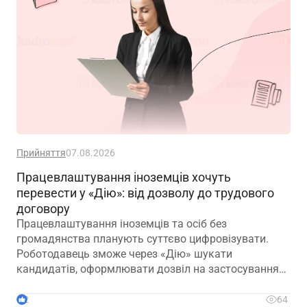
перейменування працює у свинофермі.
Прийняття
07.08.2026
Працевлаштування іноземців хочуть
перевести у «Дію»: від дозволу до трудового
договору
Працевлаштування іноземців та осіб без
громадянства планують суттєво цифровізувати.
Роботодавець зможе через «Дію» шукати
кандидатів, оформлювати дозвіл на застосування
праці, укладати трудовий договір та оформлювати
прийняття на роботу
2
64