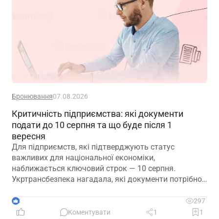
Бронювання
07.08.2026
Критичність підприємства: які документи
подати до 10 серпня та що буде після 1
вересня
Для підприємств, які підтверджують статус
важливих для національної економіки,
наближається ключовий строк — 10 серпня.
Укртрансбезпека нагадала, які документи потрібно
подати, як розглядатимуть уже подані матеріали та
що очікує на компанії, які не встигнуть підтвердити
3
297
свій статус
Коментувати
1
1