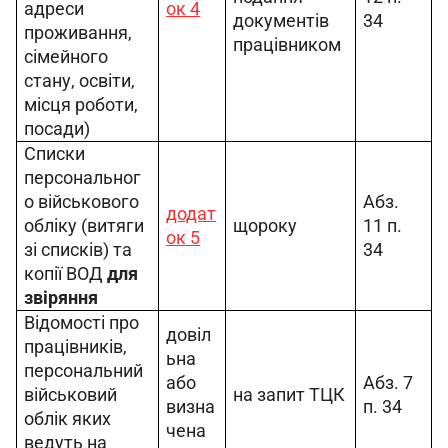
адреси 
ок 4
документів 
34
проживання, 
працівником
сімейного 
стану, освіти, 
місця роботи, 
посади)
Списки 
персональног
о військового 
Абз. 
додат
обліку (витяги 
щороку
11 п. 
ок 5
зі списків) та 
34
копії ВОД 
для 
звіряння
Відомості про 
довіл
працівників, 
ьна 
персональний 
або 
Абз. 7 
військовий 
на запит ТЦК
визна
п. 34
облік яких 
чена 
ведуть на 