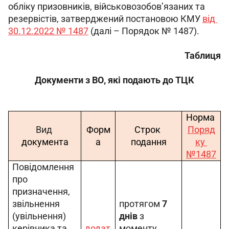
обліку призовників, військовозобов’язаних та 
резервістів, затверджений постановою КМУ 
від 
30.12.2022 № 1487
 (далі – Порядок № 1487).
Таблиця
Документи з ВО, які подають до ТЦК
Норма 
Вид
Форм
Строк 
Поряд
документа
а
подання
ку 
№1487
Повідомлення 
про 
призначення, 
звільнення 
протягом 
7 
(увільнення) 
днів
 з 
керівника та 
додат
моменту 