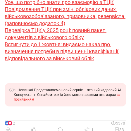
Усе, що потрібно знати про взаємодію з ТЦК
Повідомлення ТЦК при зміні облікових даних 
військовозобов’язаного, призовника, резервіста 
(заповнюємо додаток 4)
Перевірка ТЦК у 2025 році: повний пакет 
документів з військового обліку
Встигнути до 1 жовтня: видаємо наказ про 
визначення потреби в підвищенні кваліфікації 
відповідального за військовий облік
✨ Новинка! Представляємо новий сервіс – перший кадровий АІ-
Консультант. Ознайомтесь із його можливостями вже зараз
за
посиланням
12
5378
11
33