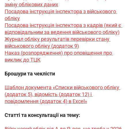
зміну облікових даних
Посадова інструкція інспектора з військового 
обліку
Посадова інструкція інспектора з кадрів (який є 
відповідальним за ведення військового обліку)
Журнал обліку результатів перевірки стану 
військового обліку (додаток 9)
Наказ (розпорядження) про оповіщення про 
виклик до ТЦК
Брошури та чеклісти
Шаблон документа «Списки військового обліку 
(додаток 5), відомість (додаток 12) і 
повідомлення (додаток 4) в Excel»
Статті та консультації на тему:
Військовий облік від А до Я: все, що треба у 2026 