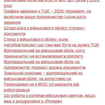
році
Графіки звіряння з ТЦК – 2026: перевірте, чи 
включене ваше підприємство і коли дата 
звіряння
Шпаргалка з військового обліку: строки і 
документи
Стенд з військового обліку: коли 
(не)обов’язково і що там має бути на думку ТЦК
Відповідальний за військовий облік: кого 
призначити і чи встановлювати доплату
Відповідальний за військовий облік на 
підприємстві: поради і зразки документів
Зовнішній сумісник – відповідальний за 
військовий облік: чи допустимо це
Переходимо на е-ВОД: усі варіанти дій 
роботодавця
Що робити з копіями військових квитків, якщо 
вже є роздруківки з «Резерв+