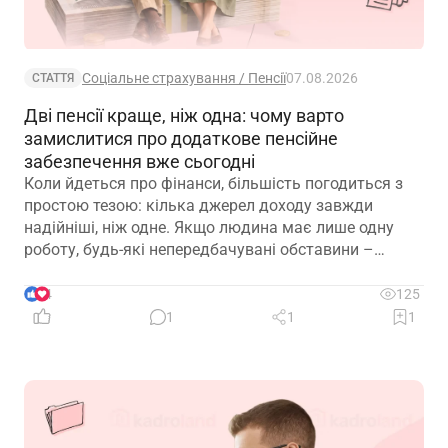
Соціальне страхування / Пенсії
07.08.2026
СТАТТЯ
Дві пенсії краще, ніж одна: чому варто
замислитися про додаткове пенсійне
забезпечення вже сьогодні
Коли йдеться про фінанси, більшість погодиться з
простою тезою: кілька джерел доходу завжди
надійніші, ніж одне. Якщо людина має лише одну
роботу, будь-які непередбачувані обставини –
звільнення, закриття підприємства чи криза в
окремій галузі – можуть миттєво позбавити її
4
125
доходу. Саме тому диверсифікація давно
1
1
1
вважається одним із головних принципів фінансової
безпеки. Проте цей самий принцип чомусь рідко
застосовують до пенсійного забезпечення