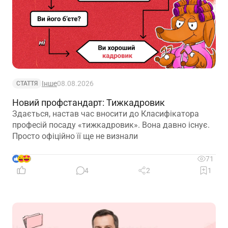
Інше
08.08.2026
СТАТТЯ
Новий профстандарт: Тижкадровик
Здається, настав час вносити до Класифікатора
професій посаду «тижкадровик». Вона давно існує.
Просто офіційно її ще не визнали
9
71
4
2
1