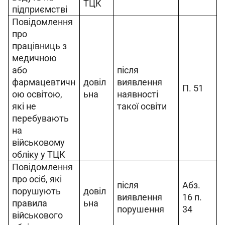
ТЦК
підприємстві
Повідомлення 
про 
працівниць з 
медичною 
або 
після 
фармацевтичн
довіл
виявлення 
П. 51
ою освітою, 
ьна
наявності 
які не 
такої освіти
перебувають 
на 
військовому 
обліку у ТЦК
Повідомлення 
про осіб, які 
після 
Абз. 
порушують 
довіл
виявлення 
16 п. 
правила 
ьна
порушення
34
військового 