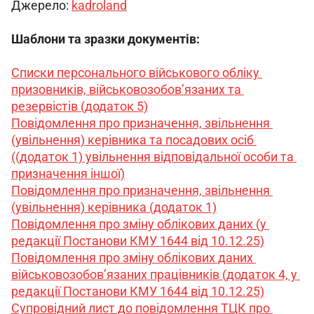
Джерело: 
kadroland
Шаблони та зразки документів:
Списки персонального військового обліку 
призовників, військовозобов’язаних та 
резервістів (додаток 5)
Повідомлення про призначення, звільнення 
(увільнення) керівника та посадових осіб 
((додаток 1) увільнення відповідальної особи та 
призначення іншої)
Повідомлення про призначення, звільнення 
(увільнення) керівника (додаток 1)
Повідомлення про зміну облікових даних (у 
редакції Постанови КМУ 1644 від 10.12.25)
Повідомлення про зміну облікових даних 
військовозобов’язаних працівників (додаток 4, у 
редакції Постанови КМУ 1644 від 10.12.25)
Супровідний лист до повідомлення ТЦК про 