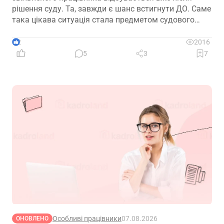
рішення суду. Та, завжди є шанс встигнути ДО. Саме
така цікава ситуація стала предметом судового
спору, коли роботодавець з власної ініціативи
скасував помилково виданий наказ про звільнення.
2
2016
Розберемо її докладно
5
3
7
Особливі працівники
07.08.2026
ОНОВЛЕНО