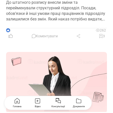
До штатного розпису внесли зміни та
перейменували структурний підрозділ. Посади,
обов’язки й інші умови праці працівників підрозділу
залишилися без змін. Який наказ потрібно видати,
щоб працівники вважалися такими, що працюють у
підрозділі з новою назвою: про переведення чи
4
262
переміщення? Чи потрібно вносити записи до
Коментувати
3
трудових книжок? Якщо назву структурного
підрозділу зазначено в трудовій книжці, чи є її зміна
зміною істотних умов праці? Наприклад, працівник
був обліковцем тваринного комплексу, а після
перейменування працює у свинофермі.
Головна
Відео
Консультації
Документи