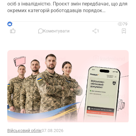
осіб з інвалідністю. Проєкт змін передбачає, що для
окремих категорій роботодавців порядок
розрахунку нормативу буде переглянуто, аби
врахувати специфіку їхньої діяльності та усунути
2
79
практичні труднощі із виконанням законодавчих
Коментувати
1
вимог
Військовий облік
07.08.2026