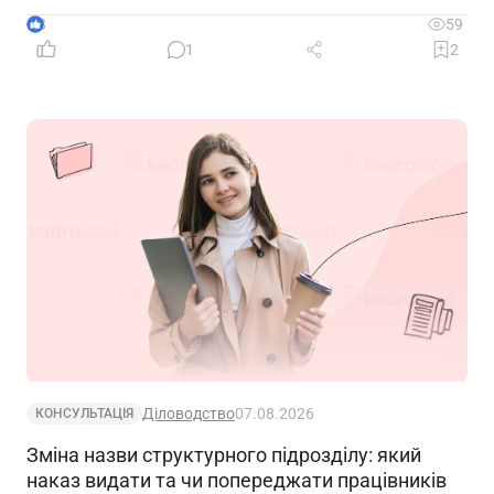
обставини – розповідаємо далі
3
59
1
2
Діловодство
07.08.2026
КОНСУЛЬТАЦІЯ
Зміна назви структурного підрозділу: який
наказ видати та чи попереджати працівників