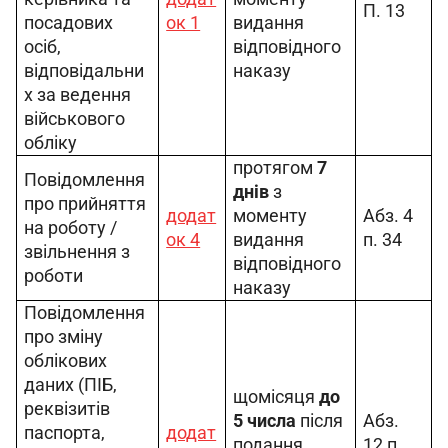
П. 13
посадових 
ок 1
видання 
осіб, 
відповідного 
відповідальни
наказу
х за ведення 
військового 
обліку
протягом 
7 
Повідомлення 
днів
 з 
про прийняття 
додат
моменту 
Абз. 4 
на роботу / 
ок 4
видання 
п. 34
звільнення з 
відповідного 
роботи
наказу
Повідомлення 
про зміну 
облікових 
даних (ПІБ, 
щомісяця 
до 
реквізитів 
5 числа
 після 
Абз. 
паспорта, 
додат
подання 
12 п. 