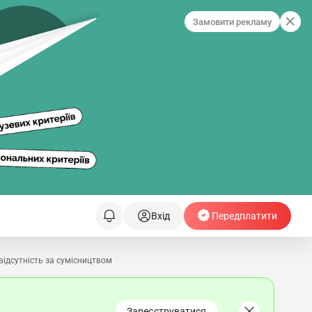
Замовити рекламу
Вхід
Передплатити
відсутність за сумісництвом
Зареєструватися