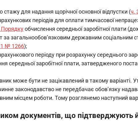
 стажу для надання щорічної основної відпустки (
ч.
рахункових періодів для оплати тимчасової непрацез
3 Порядку
обчислення середньої заробітної плати (до
т за загальнообов’язковим державним соціальним 
01 № 1266
);
рахункового періоду при розрахунку середнього заро
ня середньої заробітної плати, затвердженого пос
ник може бути не зацікавлений в такому варіанті. Ут
 чинне законодавство не передбачає обов’язку надава
овним місцем роботи. Тому розглянемо наступний вар
иком документів, що підтверджують 