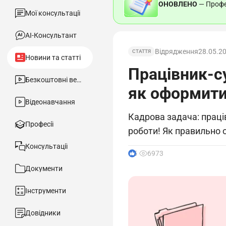
ОНОВЛЕНО
— Профес
Мої консультації
АІ-Консультант
Відрядження
28.05.2
СТАТТЯ
Новини та статті
Працівник-с
Безкоштовні вебінари
як оформити
Відеонавчання
Кадрова задача: праці
Професії
роботи! Як правильно о
Консультації
5
6973
Документи
Інструменти
Довідники