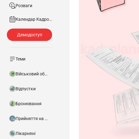
Розваги
Календар Кадровика
Теми
Військовий облік
Відпустки
Бронювання
Прийняття на роботу
Лікарняні