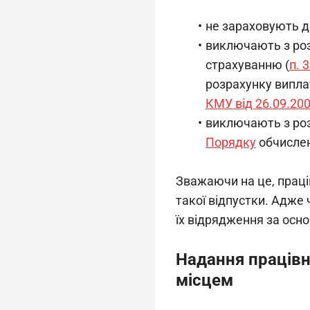
не зараховують до
виключають з роз
страхуванню (
п. 
розрахунку випла
КМУ від 26.09.20
виключають з роз
Порядку
обчислен
Зважаючи на це, праців
такої відпустки. Адже
їх відрядження за осн
Надання працівн
місцем