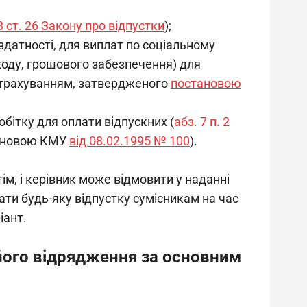
 3 ст. 26 Закону про відпустки
);
датності, для виплат по соціальному
ходу, грошового забезпечення) для
страхуванням, затвердженого
постановою
бітку для оплати відпускних (
абз. 7 п. 2
тановою КМУ
від 08.02.1995 № 100
).
ім, і керівник може відмовити у наданні 
ти будь-яку відпустку сумісникам на час 
іант.
його відрядження за основним