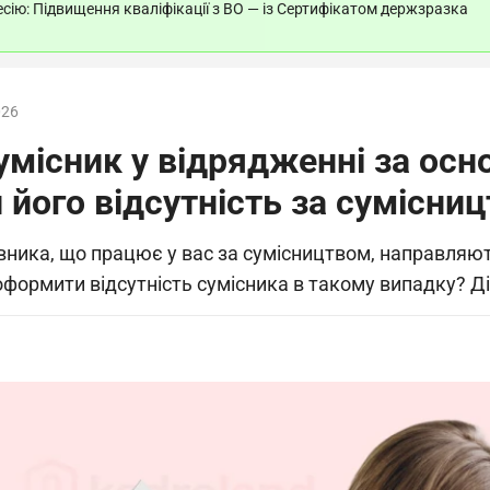
ію: Підвищення кваліфікації з ВО — із Сертифікатом держзразка
026
умісник у відрядженні за осн
 його відсутність за сумісни
вника, що працює у вас за сумісництвом, направляю
формити відсутність сумісника в такому випадку? Діз