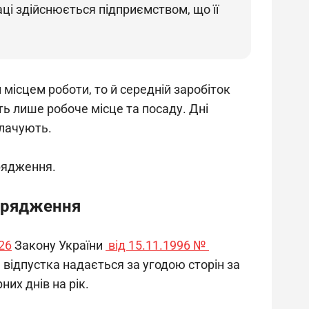
ці здійснюється підприємством, що її
ісцем роботи, то й середній заробіток 
ь лише робоче місце та посаду. Дні 
плачують.
дрядження.
ідрядження
 26
 Закону України 
 від 15.11.1996 № 
а відпустка надається за угодою сторін за 
их днів на рік.