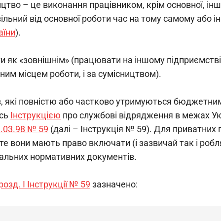
цтво – це виконання працівником, крім основної, інш
ільний від основної роботи час на тому самому або і
аїни
).
и як «зовнішнім» (працювати на іншому підприємстві)
вним місцем роботи, і за сумісництвом).
, які повністю або частково утримуються бюджетним
сь 
Інструкцією
 про службові відрядження в межах Ук
3.03.98 № 59
 (далі – Інструкція № 59). Для приватни
те вони мають право включати (і зазвичай так і робл
кальних нормативних документів.
 розд. I Інструкції № 59
 зазначено: