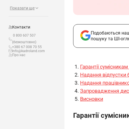
Показати ще
Контакти
Подобаються наш
0 800 607 507
пошуку та ШІ-огл
(безкоштовно)
+380 67 008 70 55
info@kadroland.com
Про нас
Гарантії сумісникам
Надання відпустки 
Надання працівнико
Запровадження дист
Висновки
Гарантії сумісн