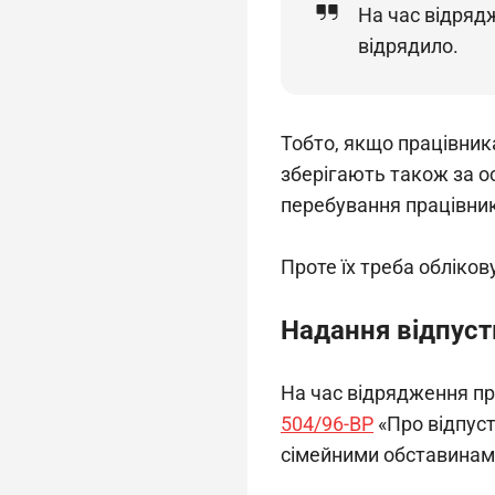
На час відряд
відрядило.
Тобто, якщо працівник
зберігають також за о
перебування працівник
Проте їх треба обліков
Надання відпуст
На час відрядження пр
504/96-ВР
 «Про відпус
сімейними обставинами 