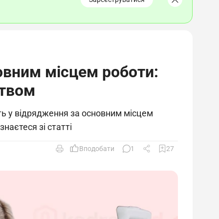
овним місцем роботи:
цтвом
ть у відрядження за основним місцем
наєтеся зі статті
Вподобати
1
27