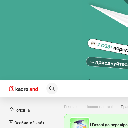
Головна
Новини та статті
Прац
Головна
Особистий кабінет
❗ Готові до перевір