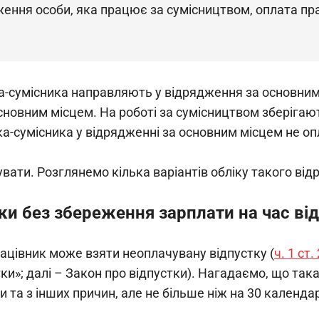
ження особи, яка працює за сумісництвом, оплата пра
а-сумісника направляють у відрядження за основним м
сновним місцем. На роботі за сумісництвом зберігают
а-сумісника у відрядженні за основним місцем не о
увати. Розглянемо кілька варіантів обліку такого ві
ки без збереження зарплати на час в
ацівник може взяти неоплачувану відпустку (
ч. 1 ст.
тки»; далі – Закон про відпустки). Нагадаємо, що так
та з інших причин, але не більше ніж на 30 календарн