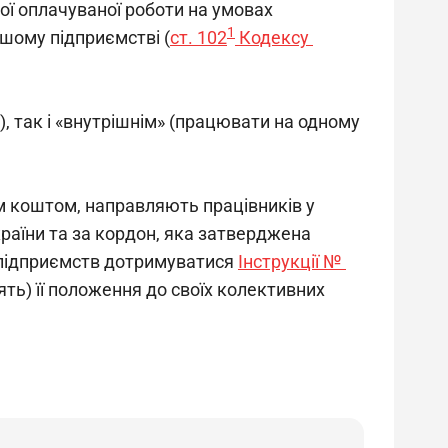
ої оплачуваної роботи на умовах 
1
ншому підприємстві (
ст. 102
 Кодексу 
, так і «внутрішнім» (працювати на одному 
 коштом, направляють працівників у 
раїни та за кордон, яка затверджена 
х підприємств дотримуватися 
Інструкції № 
ять) її положення до своїх колективних 