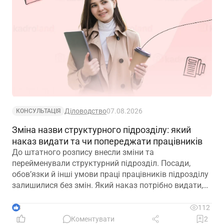
Діловодство
07.08.2026
КОНСУЛЬТАЦІЯ
Зміна назви структурного підрозділу: який
наказ видати та чи попереджати працівників
До штатного розпису внесли зміни та
перейменували структурний підрозділ. Посади,
обов’язки й інші умови праці працівників підрозділу
залишилися без змін. Який наказ потрібно видати,
щоб працівники вважалися такими, що працюють у
підрозділі з новою назвою: про переведення чи
3
112
переміщення? Чи потрібно вносити записи до
Коментувати
2