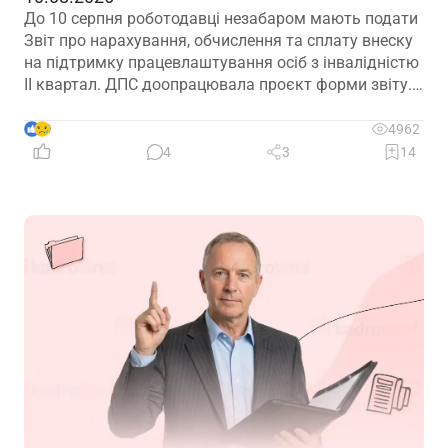
До 10 серпня роботодавці незабаром мають подати
Звіт про нарахування, обчислення та сплату внеску
на підтримку працевлаштування осіб з інвалідністю
ІІ квартал. ДПС доопрацювала проєкт форми звіту.
Але чи потрібно звітувати до 10.08.2026? Про це –
далі
9
4962
4
3
14