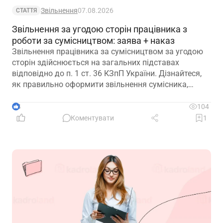
Звільнення
07.08.2026
СТАТТЯ
Звільнення за угодою сторін працівника з
роботи за сумісництвом: заява + наказ
Звільнення працівника за сумісництвом за угодою
сторін здійснюється на загальних підставах
відповідно до п. 1 ст. 36 КЗпП України. Дізнайтеся,
як правильно оформити звільнення сумісника,
визначити дату припинення трудового договору та
зафіксувати домовленість між працівником і
4
104
роботодавцем.
Коментувати
1