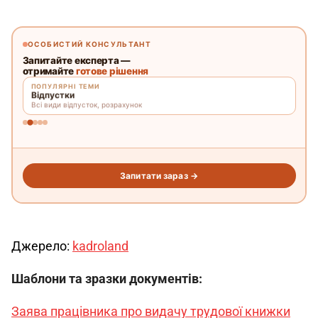
Джерело: 
kadroland
Шаблони та зразки документів:
Заява працівника про видачу трудової книжки