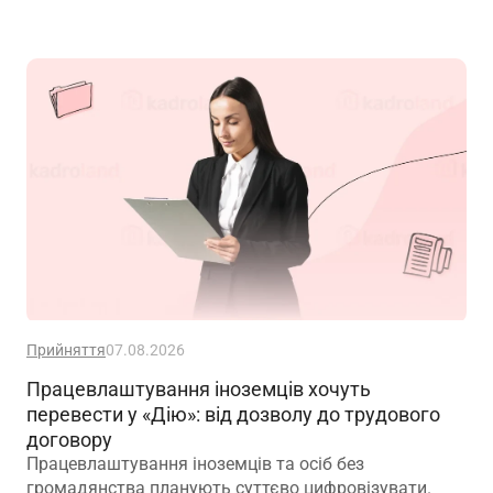
трудових книжок? Якщо назву структурного
підрозділу зазначено в трудовій книжці, чи є її зміна
зміною істотних умов праці? Наприклад, працівник
був обліковцем тваринного комплексу, а після
перейменування працює у свинофермі.
Прийняття
07.08.2026
Працевлаштування іноземців хочуть
перевести у «Дію»: від дозволу до трудового
договору
Працевлаштування іноземців та осіб без
громадянства планують суттєво цифровізувати.