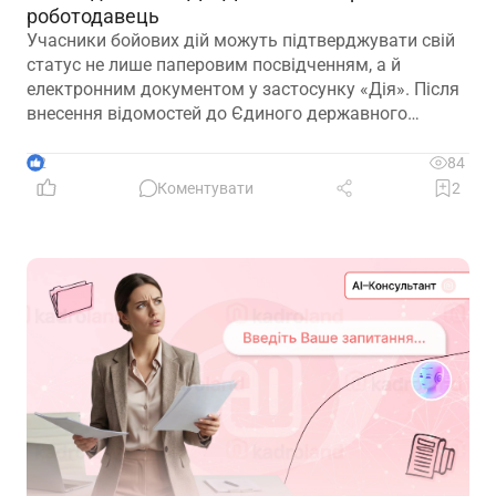
роботодавець
Учасники бойових дій можуть підтверджувати свій
статус не лише паперовим посвідченням, а й
електронним документом у застосунку «Дія». Після
внесення відомостей до Єдиного державного
реєстру ветеранів війни е-посвідчення дає змогу
користуватися пільгами, зокрема й реалізовувати
2
84
трудові гарантії, передбачені законодавством
Коментувати
2