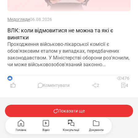
Медогляди
06.08.2026
ВЛК: коли відмовитися не можна та які є
винятки
Проходження військово-лікарської комісії є
обов'язковим етапом у випадках, передбачених
законодавством. У Міністерстві оборони роз'яснили,
чи може військовозобов'язаний законно
відмовитися від медичного огляду, які наслідки
матиме така відмова та що робити, якщо особа не
3
476
погоджується з направленням на ВЛК
Коментувати
2
4
Показати ще
…
1
2
50
Головна
Відео
Консультації
Документи