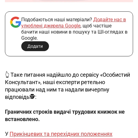
Подобаються наші матеріали?
Додайте нас в
улюблені джерела Google
, щоб частіше
бачити наші новини в пошуку та ШІ-оглядах в
Google.
Додати
👆 Таке питання надійшло до сервісу «Особистий 
Консультант», наші експерти ретельно 
працювали над ним та надали вичерпну 
відповідь🕵️: 
Граничних строків видачі трудових книжок не 
встановлено.
У
Прикінцевих та перехідних положеннях