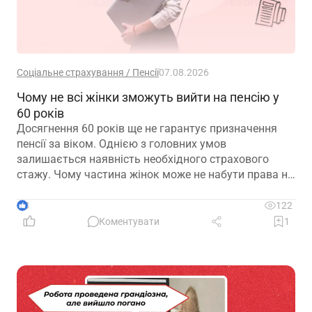
Соціальне страхування / Пенсії
07.08.2026
Чому не всі жінки зможуть вийти на пенсію у
60 років
Досягнення 60 років ще не гарантує призначення
пенсії за віком. Однією з головних умов
залишається наявність необхідного страхового
стажу. Чому частина жінок може не набути права на
пенсійні виплати та які варіанти передбачає
законодавство – розглянуто в матеріалі
3
122
Коментувати
1