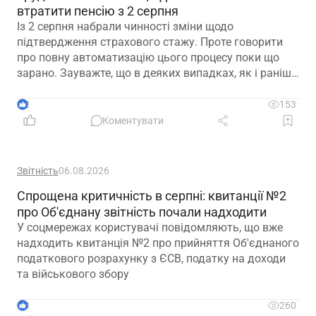
втратити пенсію з 2 серпня
Із 2 серпня набрали чинності зміни щодо
підтвердження страхового стажу. Проте говорити
про повну автоматизацію цього процесу поки що
зарано. Зауважте, що в деяких випадках, як і раніше,
можуть знадобитися додаткові документи для
підтвердження стажу і призначення пенсії
2
153
Коментувати
Звітність
06.08.2026
Спрощена критичність в серпні: квитанції №2
про Об'єднану звітність почали надходити
У соцмережах користувачі повідомляють, що вже
надходить квитанція №2 про прийняття Об'єднаного
податкового розрахунку з ЄСВ, податку на доходи
та військового збору
3
260