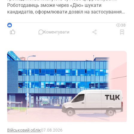
Роботодавець зможе через «Дію» шукати
кандидатів, оформлювати дозвіл на застосування
праці, укладати трудовий договір та оформлювати
прийняття на роботу
1
38
Коментувати
Військовий облік
07.08.2026