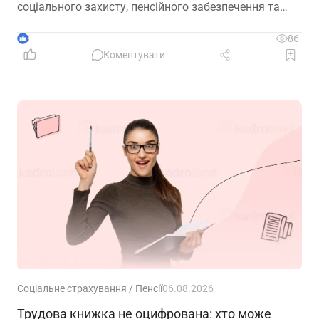
соціального захисту, пенсійного забезпечення та
державної допомоги, а також гармонізувати
близько 100 законодавчих актів із правом ЄС
3
86
Коментувати
Соціальне страхування / Пенсії
06.08.2026
Трудова книжка не оцифрована: хто може