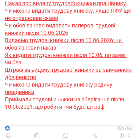
Наказ про видачу трудової книжки працівнику
Чи можна видати трудову книжку, якщо ПФУ ще 
не опрацював скани
Чи обов’язково видавати паперові трудові 
книжки після 10.06.2026
Видаємо трудові книжки після 10.06.2026: чи 
обов’язковий наказ
Як видати трудові книжки після 10.06: по заяві 
чи без
Штраф за видачу трудової книжки за звичайною 
довіреністю
Чи можна видати трудову книжку родичу 
працівника
Приймали трудові книжки на зберігання після 
10.06.2021: що робити і чи буде штраф
8
1792
13