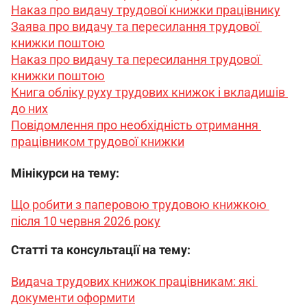
Наказ про видачу трудової книжки працівнику
Заява про видачу та пересилання трудової 
книжки поштою
Наказ про видачу та пересилання трудової 
книжки поштою
Книга обліку руху трудових книжок і вкладишів 
до них
Повідомлення про необхідність отримання 
працівником трудової книжки
Мінікурси на тему:
Що робити з паперовою трудовою книжкою 
після 10 червня 2026 року
Статті та консультації на тему:
Видача трудових книжок працівникам: які 
документи оформити