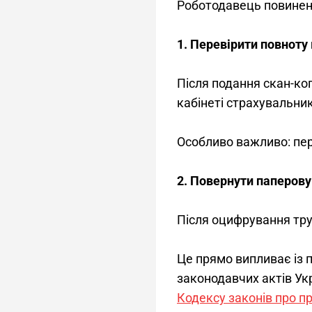
Роботодавець повинен
1. Перевірити повноту
Після подання скан-ко
кабінеті страхувальни
Особливо важливо: пер
2. Повернути паперову
Після оцифрування тру
Це прямо випливає із п
законодавчих актів Укр
Кодексу законів про 