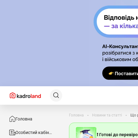
Головна
Новини та статті
Що 
Головна
Особистий кабінет
❗ Готові до перевір