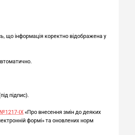
ь, що інформація коректно відображена у 
автоматично.
ід підпис).
 №1217-IX
 «Про внесення змін до деяких 
лектронній формі» та оновлених норм 