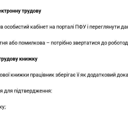
ектронну трудову
 особистий кабінет на порталі ПФУ і переглянути дан
тня або помилкова – потрібно звертатися до робото
 трудову книжку
вої книжки працівник зберігає її як додатковий док
я для підтвердження:
жу;