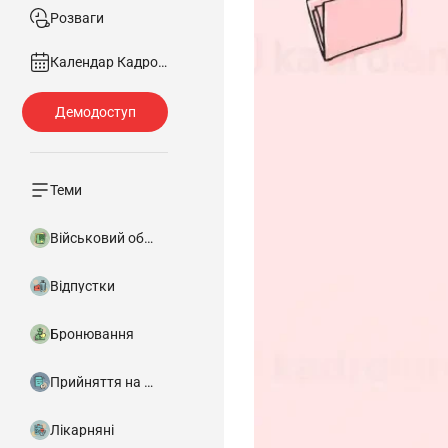
Розваги
Календар Кадровика
Теми
Військовий облік
Відпустки
Бронювання
Прийняття на роботу
Лікарняні