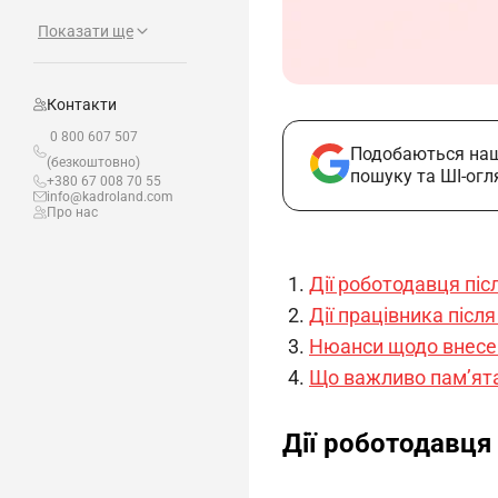
Показати ще
Контакти
0 800 607 507
Подобаються наш
(безкоштовно)
пошуку та ШІ-огл
+380 67 008 70 55
info@kadroland.com
Про нас
Дії роботодавця пі
Дії працівника післ
Нюанси щодо внесен
Що важливо пам’ята
Дії роботодавця