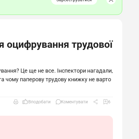
ля оцифрування трудової
вання? Це ще не все. Інспектори нагадали,
та чому паперову трудову книжку не варто
Вподобати
Коментувати
6