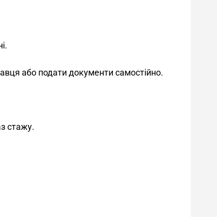
і.
давця або подати документи самостійно.
аз стажу.