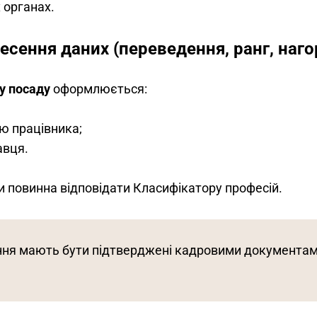
 органах.
сення даних (переведення, ранг, наг
у посаду
 оформлюється:
ю працівника;
авця.
и повинна відповідати Класифікатору професій.
ння мають бути підтверджені кадровими документами