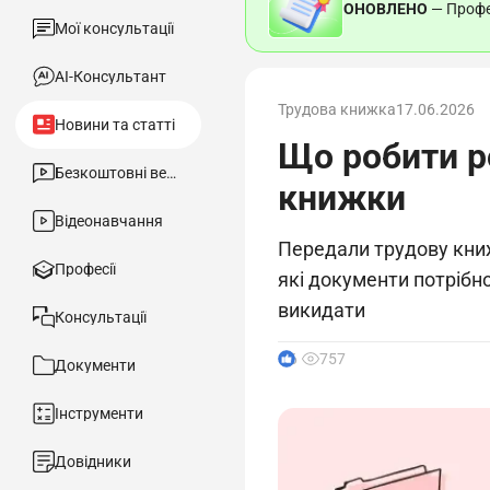
ОНОВЛЕНО
— Профес
Мої консультації
АІ-Консультант
Трудова книжка
17.06.2026
Новини та статті
Що робити р
Безкоштовні вебінари
книжки
Відеонавчання
Передали трудову книж
Професії
які документи потрібн
викидати
Консультації
6
757
Документи
Інструменти
Довідники