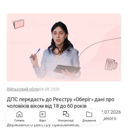
Військовий облік
04.08.2026
ДПС передасть до Реєстру «Оберіг» дані про
чоловіків віком від 18 до 60 років
Кабінет Міністрів України постановою від 29.07.2026
№ 981 затвердив новий Порядок ведення Єдиного
Головна
Відео
Консультації
Документи
державного реєстру призовників,