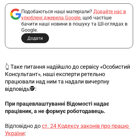
Подобаються наші матеріали?
Додайте нас в
улюблені джерела Google
, щоб частіше
бачити наші новини в пошуку та ШІ-оглядах в
Google.
Додати
👆 Таке питання надійшло до сервісу «Особистий 
Консультант», наші експерти ретельно 
працювали над ним та надали вичерпну 
відповідь🕵️: 
При працевлаштуванні Відомості надає 
працівник, а не формує роботодавець.
Відповідно до 
ст. 24 Кодексу законів про працю 
України
: