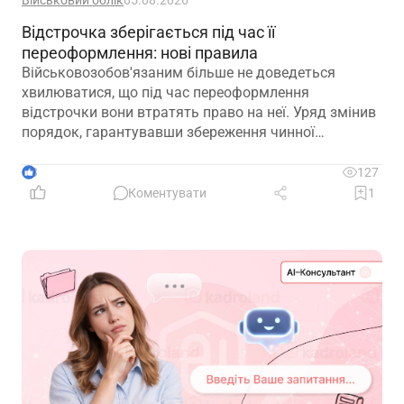
Військовий облік
05.08.2026
Відстрочка зберігається під час її
переоформлення: нові правила
Військовозобов'язаним більше не доведеться
хвилюватися, що під час переоформлення
відстрочки вони втратять право на неї. Уряд змінив
порядок, гарантувавши збереження чинної
відстрочки до ухвалення рішення за новою
підставою
3
127
Коментувати
1