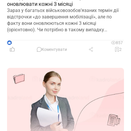
оновлювати кожні 3 місяці
Зараз у багатьох військовозобов’язаних термін дії
відстрочки «до завершення мобілізації», але по
факту вони оновлюються кожні 3 місяці
(орієнтовно). Чи потрібно в такому випадку
роботодавцю оновлювати та просити у працівників
оновлені витяги кожні 3 місяці? Чи в такому
4
857
випадку, витяг дійсний 1 рік?
Коментувати
2