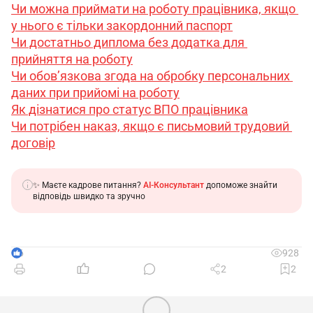
Чи можна приймати на роботу працівника, якщо 
у нього є тільки закордонний паспорт
Чи достатньо диплома без додатка для 
прийняття на роботу
Чи обов’язкова згода на обробку персональних 
даних при прийомі на роботу
Як дізнатися про статус ВПО працівника
Чи потрібен наказ, якщо є письмовий трудовий 
договір
✨ Маєте кадрове питання?
AI-Консультант
допоможе знайти
відповідь швидко та зручно
6
928
2
2