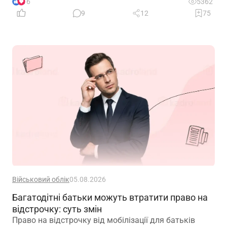
що й не дивно, адже потрібно провести звіряння.
16
5362
Підказуємо де ви можете перевірити актуальні
9
12
75
адреси та контакти ТЦК
Військовий облік
05.08.2026
Багатодітні батьки можуть втратити право на
відстрочку: суть змін
Право на відстрочку від мобілізації для батьків