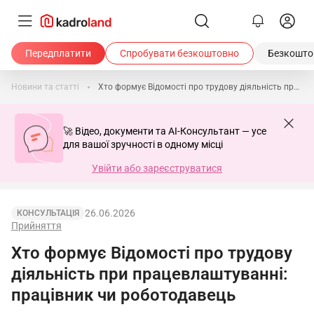
Передплатити
Спробувати безкоштовно
Безкоштов
Новини та статті
Хто формує Відомості про трудову діяльність при працевлаштуванні: працівник чи роботодавець
🚀 Відео, документи та AI-Консультант — усе
для вашої зручності в одному місці
Увійти або зареєструватися
26.06.2026
КОНСУЛЬТАЦІЯ
Прийняття
Хто формує Відомості про трудову
діяльність при працевлаштуванні:
працівник чи роботодавець