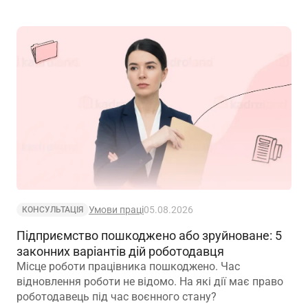
розглянути практичну ситуацію, пов’язану з таким
штрафом, та дієвий алгоритм його оскарження
Умови праці
05.08.2026
КОНСУЛЬТАЦІЯ
Підприємство пошкоджено або зруйноване: 5
законних варіантів дій роботодавця
Місце роботи працівника пошкоджено. Час
відновлення роботи не відомо. На які дії має право
роботодавець під час воєнного стану?