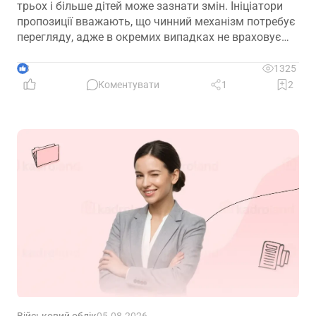
трьох і більше дітей може зазнати змін. Ініціатори
пропозиції вважають, що чинний механізм потребує
перегляду, адже в окремих випадках не враховує
фактичну участь батька в утриманні та вихованні
дітей
3
1325
Коментувати
1
2