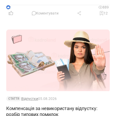
2
889
Коментувати
12
Відпустки
05.08.2026
СТАТТЯ
Компенсація за невикористану відпустку:
розбір типових помилок