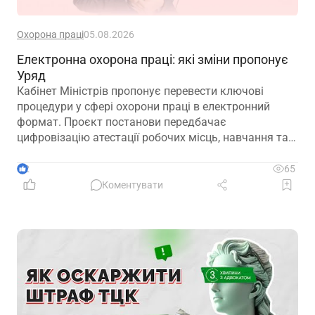
Охорона праці
05.08.2026
Електронна охорона праці: які зміни пропонує
Уряд
Кабінет Міністрів пропонує перевести ключові
процедури у сфері охорони праці в електронний
формат. Проєкт постанови передбачає
цифровізацію атестації робочих місць, навчання та
інструктажів, медичних оглядів, розслідування
нещасних випадків і низки інших процесів
2
65
Коментувати