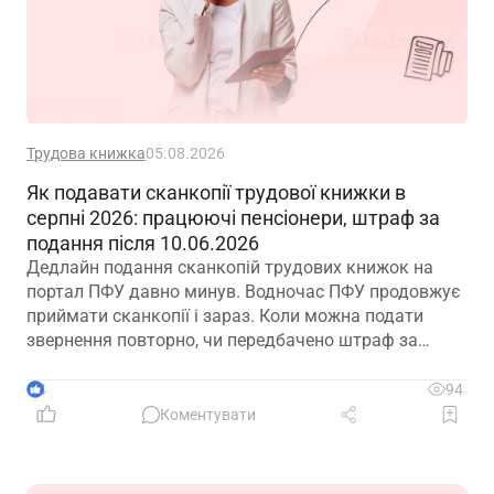
Трудова книжка
05.08.2026
Як подавати сканкопії трудової книжки в
серпні 2026: працюючі пенсіонери, штраф за
подання після 10.06.2026
Дедлайн подання сканкопій трудових книжок на
портал ПФУ давно минув. Водночас ПФУ продовжує
приймати сканкопії і зараз. Коли можна подати
звернення повторно, чи передбачено штраф за
прострочку подання сканів? Актуальна інформація
– в роз’ясненні ПФУ
4
94
Коментувати