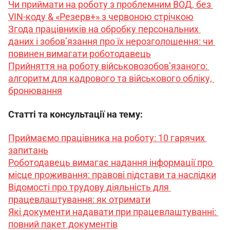
Чи приймати на роботу з проблемним ВОД, без 
VIN-коду & «Резерв+» з червоною стрічкою
Згода працівників на обробку персональних 
даних і зобов’язання про їх нерозголошення: чи 
повинен вимагати роботодавець
Прийняття на роботу військовозобов’язаного: 
алгоритм для кадрового та військового обліку, 
бронювання
Статті та консультації на тему:
Приймаємо працівника на роботу: 10 гарячих 
запитань
Роботодавець вимагає надання інформації про 
місце проживання: правові підстави та наслідки
Відомості про трудову діяльність для 
працевлаштування: як отримати
Які документи надавати при працевлаштуванні: 
повний пакет документів