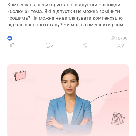
Компенсація невикористаної відпустки – завжди
«болюча» тема. Які відпустки не можна замінити
грошима? Чи можна не виплачувати компенсацію
під час воєнного стану? Чи можна зменшити розмір
компенсації? Сьогодні пропонуємо розібрати типові
помилки
3
16709
6
31