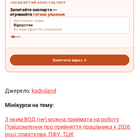
Джерело: 
kadroland
Мінікурси на тему:
З яким ВОД (не) можна приймати на роботу
Повідомлення про прийняття працівника у 2026 
році: податкова, ПФУ, ТЦК