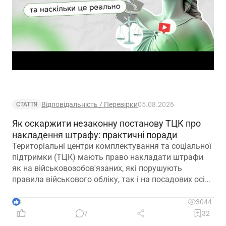
Відповідальність / Перевірки
05.08.2026
СТАТТЯ
Як оскаржити незаконну постанову ТЦК про
накладення штрафу: практичні поради
Територіальні центри комплектування та соціальної
підтримки (ТЦК) мають право накладати штрафи
як на військовозобов'язаних, які порушують
правила військового обліку, так і на посадових осіб,
винних у порушеннях законодавства про оборону,
мобілізаційну підготовку та мобілізацію. Часто
3
3044
йдеться про неналежне ведення військового обліку
7
32
на підприємствах. Сьогодні пропонуємо вам