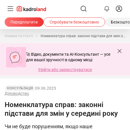
Передплатити
Спробувати безкоштовно
Безкоштов
Новини та статті
Номенклатура справ: законні підстави для змін у середині року
🚀 Відео, документи та AI-Консультант — усе
для вашої зручності в одному місці
Увійти або зареєструватися
09.06.2025
КОНСУЛЬТАЦІЯ
Діловодство
Номенклатура справ: законні
підстави для змін у середині року
Чи не буде порушенням, якщо наше