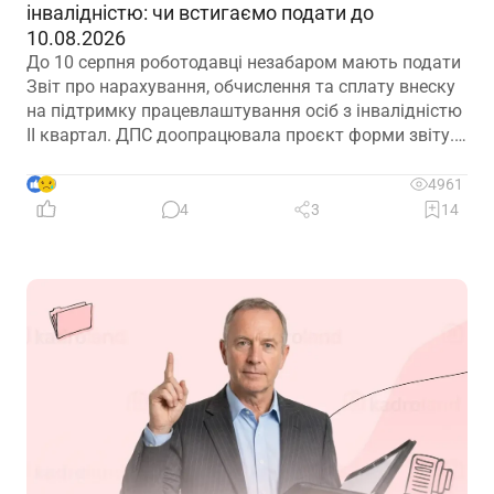
інвалідністю: чи встигаємо подати до
10.08.2026
До 10 серпня роботодавці незабаром мають подати
Звіт про нарахування, обчислення та сплату внеску
на підтримку працевлаштування осіб з інвалідністю
ІІ квартал. ДПС доопрацювала проєкт форми звіту.
Але чи потрібно звітувати до 10.08.2026? Про це –
далі
9
4961
4
3
14