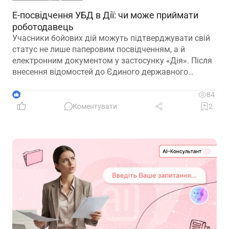
Е-посвідчення УБД в Дії: чи може приймати
роботодавець
Учасники бойових дій можуть підтверджувати свій
статус не лише паперовим посвідченням, а й
електронним документом у застосунку «Дія». Після
внесення відомостей до Єдиного державного
реєстру ветеранів війни е-посвідчення дає змогу
користуватися пільгами, зокрема й реалізовувати
2
84
трудові гарантії, передбачені законодавством
Коментувати
2