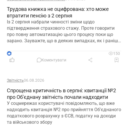
Трудова книжка не оцифрована: хто може
втратити пенсію з 2 серпня
Із 2 серпня набрали чинності зміни щодо
підтвердження страхового стажу. Проте говорити
про повну автоматизацію цього процесу поки що
зарано. Зауважте, що в деяких випадках, як і раніше,
можуть знадобитися додаткові документи для
підтвердження стажу і призначення пенсії
2
150
Коментувати
Звітність
06.08.2026
Спрощена критичність в серпні: квитанції №2
про Об'єднану звітність почали надходити
У соцмережах користувачі повідомляють, що вже
надходить квитанція №2 про прийняття Об'єднаного
податкового розрахунку з ЄСВ, податку на доходи
та військового збору