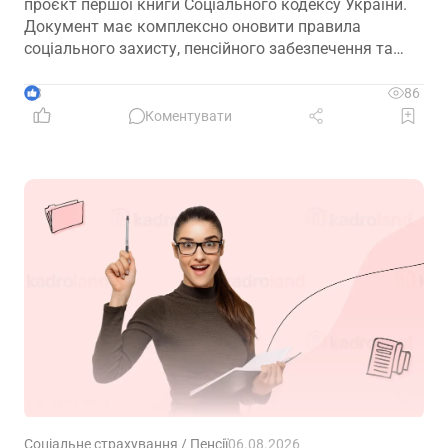
проєкт першої книги Соціального кодексу України.
Документ має комплексно оновити правила
соціального захисту, пенсійного забезпечення та
державної допомоги, а також гармонізувати
близько 100 законодавчих актів із правом ЄС
3
86
Коментувати
Соціальне страхування / Пенсії
06.08.2026