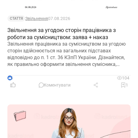
Звільнення
07.08.2026
СТАТТЯ
Звільнення за угодою сторін працівника з
роботи за сумісництвом: заява + наказ
Звільнення працівника за сумісництвом за угодою
сторін здійснюється на загальних підставах
відповідно до п. 1 ст. 36 КЗпП України. Дізнайтеся,
як правильно оформити звільнення сумісника,
визначити дату припинення трудового договору та
зафіксувати домовленість між працівником і
4
104
роботодавцем.
Коментувати
1