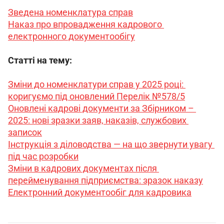
Зведена номенклатура справ
Наказ 
про впровадження кадрового 
електронного документообігу
Статті на тему:
Зміни до номенклатури справ у 2025 році: 
коригуємо під оновлений Перелік №578/5
Оновлені кадрові документи за Збірником – 
2025: нові зразки заяв, наказів, службових 
записок
Інструкція з діловодства — на що звернути увагу 
під час розробки
Зміни в кадрових документах після 
перейменування підприємства: зразок наказу
Електронний документообіг для кадровика