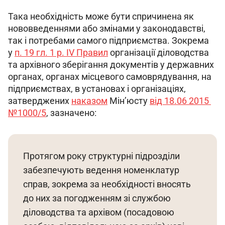
Така необхідність може бути спричинена як 
нововведеннями або змінами у законодавстві, 
так і потребами самого підприємства. Зокрема 
у 
п. 19 гл. 1 р. IV Правил
 організації діловодства 
та архівного зберігання документів у державних 
органах, органах місцевого самоврядування, на 
підприємствах, в установах і організаціях, 
затверджених 
наказом
 Мін’юсту 
від 18.06 2015 
№1000/5
, зазначено:
Протягом року структурні підрозділи 
забезпечують ведення номенклатур 
справ, зокрема за необхідності вносять 
до них за погодженням зі службою 
діловодства та архівом (посадовою 