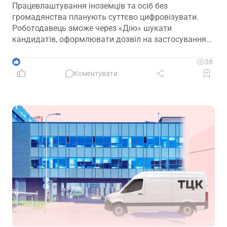
Працевлаштування іноземців та осіб без
громадянства планують суттєво цифровізувати.
Роботодавець зможе через «Дію» шукати
кандидатів, оформлювати дозвіл на застосування
праці, укладати трудовий договір та оформлювати
прийняття на роботу
1
38
Коментувати