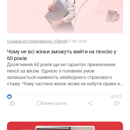
Соціальне страхування / Пенсії
07.08.2026
Чому не всі жінки зможуть вийти на пенсію у
60 років
Досягнення 60 років ще не гарантує призначення
пенсії за віком. Однією з головних умов
залишається наявність необхідного страхового
стажу. Чому частина жінок може не набути права на
пенсійні виплати та які варіанти передбачає
законодавство – розглянуто в матеріалі
3
121
Коментувати
1